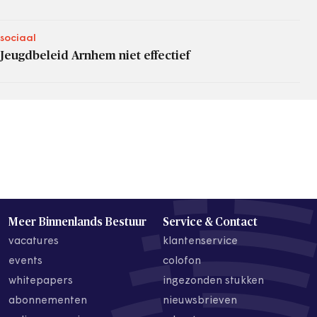
sociaal
Jeugdbeleid Arnhem niet effectief
Meer Binnenlands Bestuur
Service & Contact
vacatures
klantenservice
events
colofon
whitepapers
ingezonden stukken
abonnementen
nieuwsbrieven