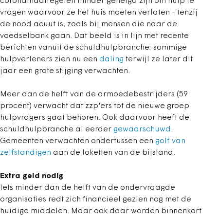
coronamaatregelen minder geneigd zijn om hulp te
vragen waarvoor ze het huis moeten verlaten - tenzij
de nood acuut is, zoals bij mensen die naar de
voedselbank gaan. Dat beeld is in lijn met recente
berichten vanuit de schuldhulpbranche: sommige
hulpverleners zien nu een
daling
terwijl ze later dit
jaar een grote stijging verwachten.
Meer dan de helft van de armoedebestrijders (59
procent) verwacht dat zzp'ers tot de nieuwe groep
hulpvragers gaat behoren. Ook daarvoor heeft de
schuldhulpbranche al eerder
gewaarschuwd
.
Gemeenten verwachten ondertussen een
golf van
zelfstandigen
aan de loketten van de bijstand.
Extra geld nodig
Iets minder dan de helft van de ondervraagde
organisaties redt zich financieel gezien nog met de
huidige middelen. Maar ook daar worden binnenkort