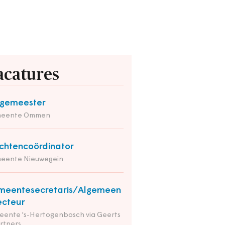
acatures
rgemeester
eente Ommen
chtencoördinator
eente Nieuwegein
meentesecretaris/Algemeen
ecteur
ente 's-Hertogenbosch via Geerts
rtners