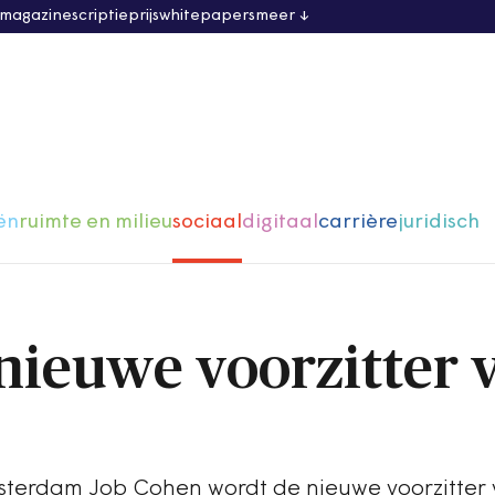
 magazine
scriptieprijs
whitepapers
meer
ën
ruimte en milieu
sociaal
digitaal
carrière
juridisch
nieuwe voorzitter 
erdam Job Cohen wordt de nieuwe voorzitter