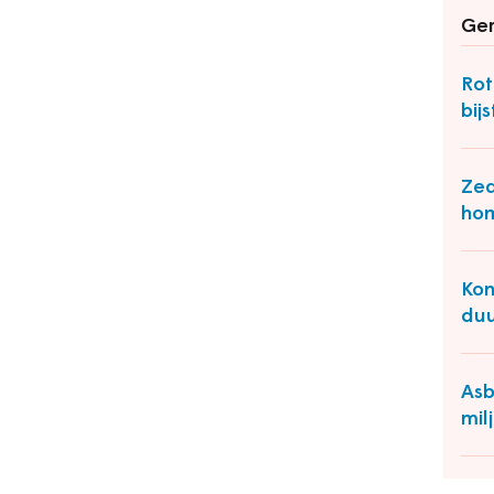
Ger
Rot
bij
Zed
hom
Kon
duu
Asb
mil