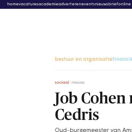
home
vacatures
academie
adverteren
events
nieuwsbrief
online
bestuur en organisatie
financi
sociaal
/
nieuws
Job Cohen 
Cedris
Oud-burgemeester van Amst