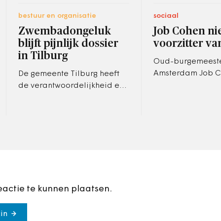
bestuur en organisatie
sociaal
Zwembadongeluk
Job Cohen n
blijft pijnlijk dossier
voorzitter va
in Tilburg
Oud-burgemeeste
Amsterdam Job C
De gemeente Tilburg heeft
de nieuwe voorzit
de verantwoordelijkheid en
Cedris, de
de schuld al op zich
brancheorganisat
genomen voor het
sociale
zwembadongeluk in 2011
werkvoorzienings
waarbij een baby omkwam.
…
eactie te kunnen plaatsen.
in