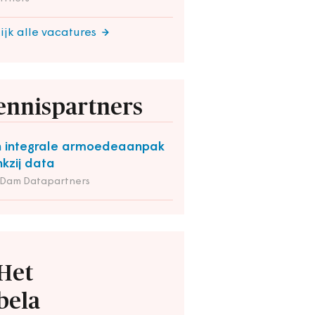
ijk alle vacatures
ennispartners
 integrale armoedeaanpak
kzij data
 Dam Datapartners
Het
bela