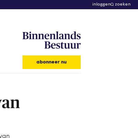
inloggen
zoeken
abonneer nu
van
 van