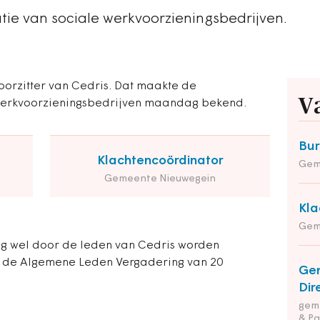
tie van sociale werkvoorzieningsbedrijven.
oorzitter van Cedris. Dat maakte de
V
 werkvoorzieningsbedrijven maandag bekend.
Bu
Klachtencoördinator
Gem
Gemeente Nieuwegein
Kla
Gem
og wel door de leden van Cedris worden
s de Algemene Leden Vergadering van 20
Ge
Dir
geme
& Pa