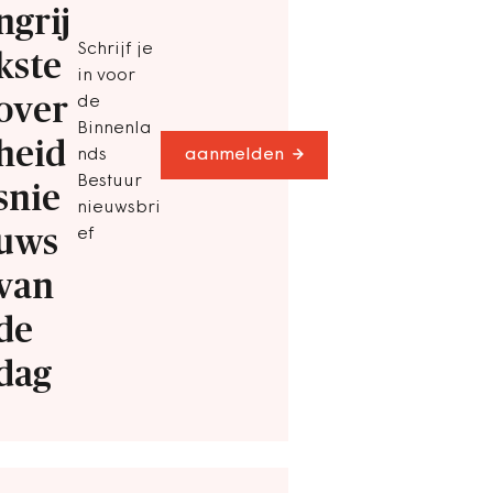
ngrij
Schrijf je
kste
in voor
over
de
Binnenla
heid
nds
aanmelden
Bestuur
snie
nieuwsbri
uws
ef
van
de
dag