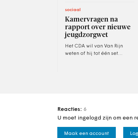
sociaal
Kamervragen na
rapport over nieuwe
jeugdzorgwet
Het CDA wil van Van Rijn
weten of hij tot één set
verantwoordingsinformatie
met uniforme en heldere
definities kan komen.
Reacties:
6
U moet ingelogd zijn om een r
Maak een account
Log