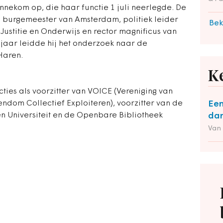
ennekom op, die haar functie 1 juli neerlegde. De
g burgemeester van Amsterdam, politiek leider
Bek
 Justitie en Onderwijs en rector magnificus van
t jaar leidde hij het onderzoek naar de
Haren.
K
ies als voorzitter van VOICE (Vereniging van
endom Collectief Exploiteren), voorzitter van de
Een
 Universiteit en de Openbare Bibliotheek
dan
Van