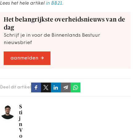
Lees het hele artikel
in BB21
.
Het belangrijkste overheidsnieuws van de
dag
Schrijf je in voor de Binnenlands Bestuur
nieuwsbrief
aanmelden
Deel dit artikel
S
ti
j
n
V
o