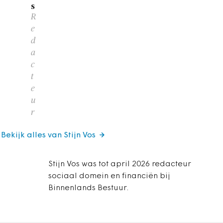
s
R
e
d
a
c
t
e
u
r
Bekijk alles van Stijn Vos
Stijn Vos was tot april 2026 redacteur
sociaal domein en financiën bij
Binnenlands Bestuur.