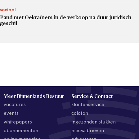
sociaal
Pand met Oekraïners in de verkoop na duur juridisch
geschil
Meer Binnenlands Bestuur
Service & Contact
vacatures
klantenservice
events
colofon
whitepapers
ingezonden stukken
abonnementen
nieuwsbrieven