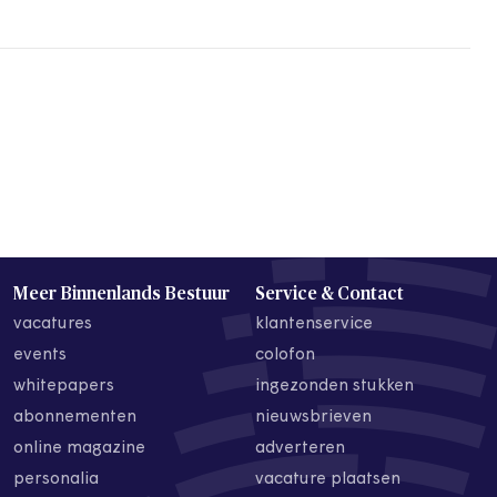
Meer Binnenlands Bestuur
Service & Contact
vacatures
klantenservice
events
colofon
whitepapers
ingezonden stukken
abonnementen
nieuwsbrieven
online magazine
adverteren
personalia
vacature plaatsen