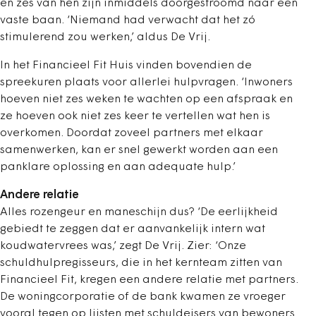
en zes van hen zijn inmiddels doorgestroomd naar een
vaste baan. ‘Niemand had verwacht dat het zó
stimulerend zou werken,’ aldus De Vrij.
In het Financieel Fit Huis vinden bovendien de
spreekuren plaats voor allerlei hulpvragen. ‘Inwoners
hoeven niet zes weken te wachten op een afspraak en
ze hoeven ook niet zes keer te vertellen wat hen is
overkomen. Doordat zoveel partners met elkaar
samenwerken, kan er snel gewerkt worden aan een
panklare oplossing en aan adequate hulp.’
Andere relatie
Alles rozengeur en maneschijn dus? ‘De eerlijkheid
gebiedt te zeggen dat er aanvankelijk intern wat
koudwatervrees was,’ zegt De Vrij. Zier: ‘Onze
schuldhulpregisseurs, die in het kernteam zitten van
Financieel Fit, kregen een andere relatie met partners.
De woningcorporatie of de bank kwamen ze vroeger
vooral tegen op lijsten met schuldeisers van bewoners.