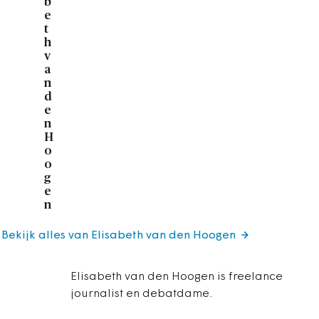
b
e
t
h
v
a
n
d
e
n
H
o
o
g
e
n
Bekijk alles van Elisabeth van den Hoogen
Elisabeth van den Hoogen is freelance
journalist en debatdame.