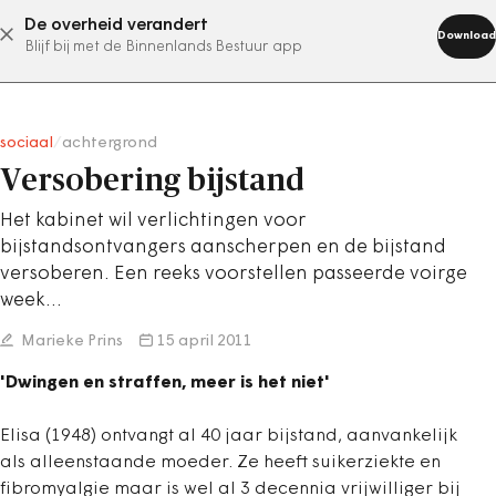
De overheid verandert
abonneer nu
Download
Blijf bij met de Binnenlands Bestuur app
sociaal
/
achtergrond
Versobering bijstand
Het kabinet wil verlichtingen voor
bijstandsontvangers aanscherpen en de bijstand
versoberen. Een reeks voorstellen passeerde voirge
week…
Marieke Prins
15 april 2011
'Dwingen en straffen, meer is het niet'
Elisa (1948) ontvangt al 40 jaar bijstand, aanvankelijk
als alleenstaande moeder. Ze heeft suikerziekte en
fibromyalgie maar is wel al 3 decennia vrijwilliger bij