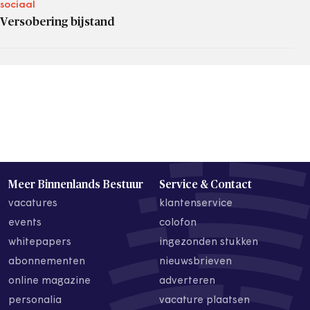
sociaal
Versobering bijstand
Meer Binnenlands Bestuur
Service & Contact
vacatures
klantenservice
events
colofon
whitepapers
ingezonden stukken
abonnementen
nieuwsbrieven
online magazine
adverteren
personalia
vacature plaatsen