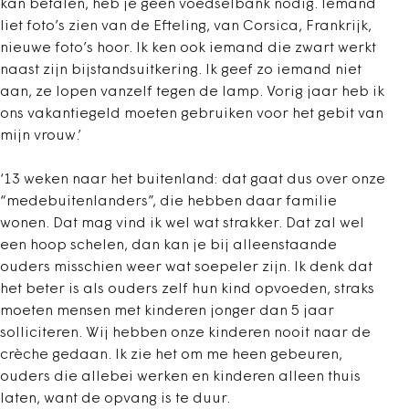
kan betalen, heb je geen voedselbank nodig. Iemand
liet foto’s zien van de Efteling, van Corsica, Frankrijk,
nieuwe foto’s hoor. Ik ken ook iemand die zwart werkt
naast zijn bijstandsuitkering. Ik geef zo iemand niet
aan, ze lopen vanzelf tegen de lamp. Vorig jaar heb ik
ons vakantiegeld moeten gebruiken voor het gebit van
mijn vrouw.’
‘13 weken naar het buitenland: dat gaat dus over onze
“medebuitenlanders”, die hebben daar familie
wonen. Dat mag vind ik wel wat strakker. Dat zal wel
een hoop schelen, dan kan je bij alleenstaande
ouders misschien weer wat soepeler zijn. Ik denk dat
het beter is als ouders zelf hun kind opvoeden, straks
moeten mensen met kinderen jonger dan 5 jaar
solliciteren. Wij hebben onze kinderen nooit naar de
crèche gedaan. Ik zie het om me heen gebeuren,
ouders die allebei werken en kinderen alleen thuis
laten, want de opvang is te duur.