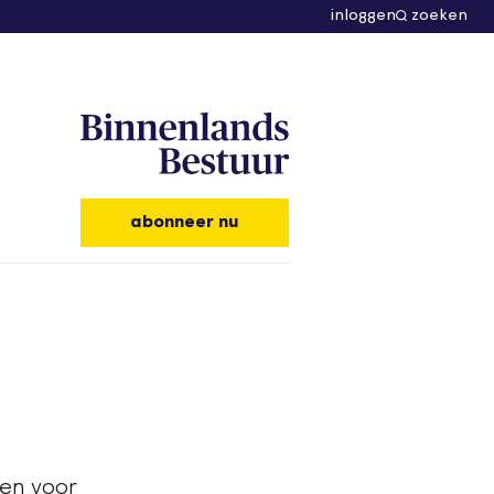
inloggen
zoeken
abonneer nu
en voor