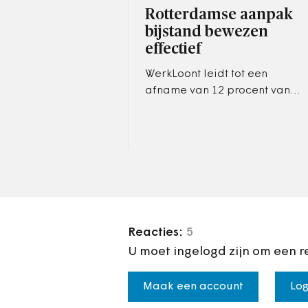
Rotterdamse aanpak
bijstand bewezen
effectief
WerkLoont leidt tot een
afname van 12 procent van
het aantal aanmeldingen
voor een uitkering en
verhoogt tegelijkertijd de
uitstroomkans na…
Reacties:
5
U moet ingelogd zijn om een r
Maak een account
Log