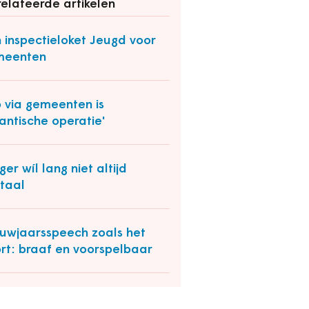
elateerde artikelen
 inspectieloket Jeugd voor
meenten
 via gemeenten is
gantische operatie'
ger wíl lang niet altijd
itaal
uwjaarsspeech zoals het
rt: braaf en voorspelbaar