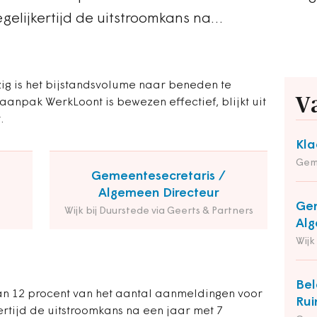
egelijkertijd de uitstroomkans na…
g is het bijstandsvolume naar beneden te
V
e aanpak WerkLoont is bewezen effectief, blijkt uit
.
Kla
Gem
Gemeentesecretaris /
Algemeen Directeur
Gem
Wijk bij Duurstede via Geerts & Partners
Alg
Wijk
Bel
an 12 procent van het aantal aanmeldingen voor
Rui
ertijd de uitstroomkans na een jaar met 7