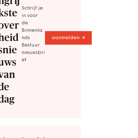
ngrij
Schrijf je
kste
in voor
over
de
Binnenla
heid
nds
aanmelden
Bestuur
snie
nieuwsbri
uws
ef
van
de
dag