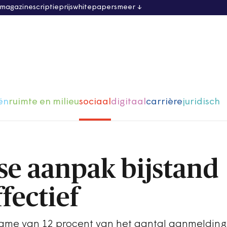
 magazine
scriptieprijs
whitepapers
meer
ën
ruimte en milieu
sociaal
digitaal
carrière
juridisch
e aanpak bijstand
fectief
name van 12 procent van het aantal aanmelding