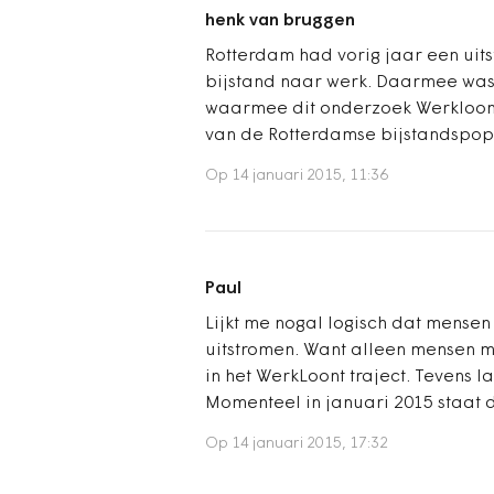
henk van bruggen
Rotterdam had vorig jaar een uits
bijstand naar werk. Daarmee was 
waarmee dit onderzoek Werkloont 
van de Rotterdamse bijstandspopul
Op 14 januari 2015, 11:36
Paul
Lijkt me nogal logisch dat mensen 
uitstromen. Want alleen mensen m
in het WerkLoont traject. Tevens l
Momenteel in januari 2015 staat d
Op 14 januari 2015, 17:32