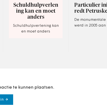
Schuldhulpverlen
Particulier ini
ing kan en moet
redt Petrusk
anders
De monumentale 
werd in 2005 aan
Schuldhulpverlening kan
eredienst onttrokk
en moet anders
bisdom Den Bosc
Vught onder valt,
slechte…
eactie te kunnen plaatsen.
in