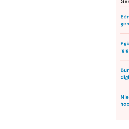
Ger
Eén
ge
Pgb
'gi
Bur
dig
Nie
hoo