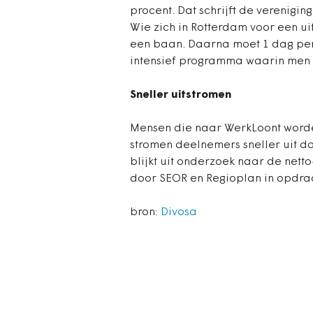
procent. Dat schrijft de verenigin
Wie zich in Rotterdam voor een u
een baan. Daarna moet 1 dag per 
intensief programma waarin men v
Sneller uitstromen
Mensen die naar WerkLoont worden
stromen deelnemers sneller uit d
blijkt uit onderzoek naar de netto-
door SEOR en Regioplan in opdrac
bron:
Divosa