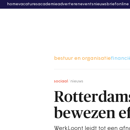
home
vacatures
academie
adverteren
events
nieuwsbrief
online
bestuur en organisatie
financi
sociaal
/
nieuws
Rotterdams
bewezen ef
WerkLoont leidt tot een af