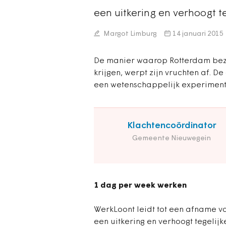
een uitkering en verhoogt t
Margot Limburg
14 januari 2015
De manier waarop Rotterdam bezi
krijgen, werpt zijn vruchten af. D
een wetenschappelijk experiment
Klachtencoördinator
Gemeente Nieuwegein
1 dag per week werken
WerkLoont leidt tot een afname v
een uitkering en verhoogt tegelijk