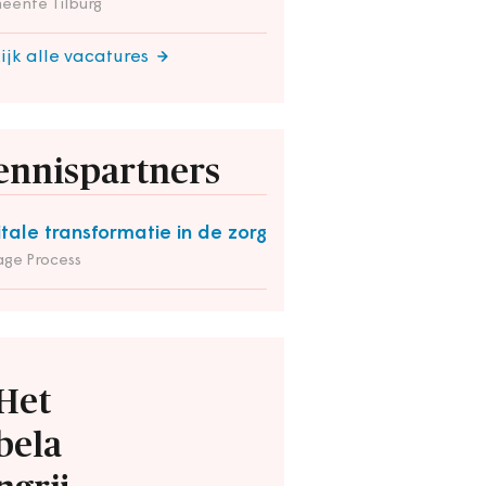
eente Tilburg
ijk alle vacatures
ennispartners
itale transformatie in de zorg
ge Process
Het
bela