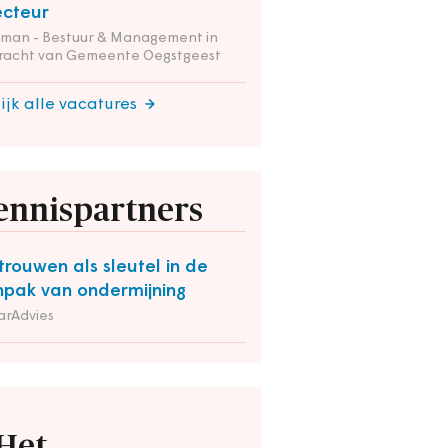
ecteur
tman - Bestuur & Management in
racht van Gemeente Oegstgeest
ijk alle vacatures
ennispartners
trouwen als sleutel in de
pak van ondermijning
arAdvies
Het