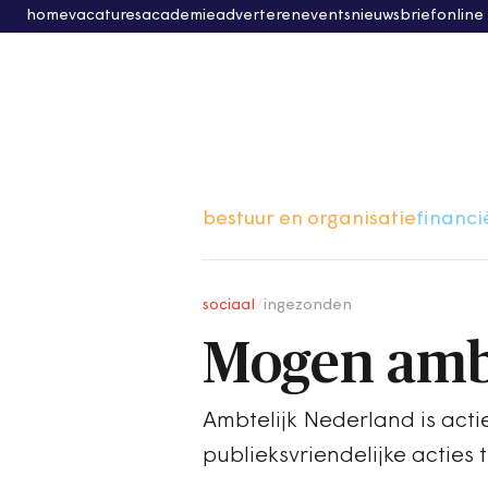
home
vacatures
academie
adverteren
events
nieuwsbrief
online
bestuur en organisatie
financi
sociaal
/
ingezonden
Mogen amb
Ambtelijk Nederland is acti
publieksvriendelijke acties