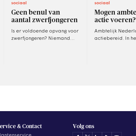
sociaal
sociaal
Geen benul van
Mogen ambt
aantal zwerfjongeren
actie voeren?
Is er voldoende opvang voor
Ambtelijk Nederl
zwerfjongeren? Niemand
actiebereid. In he
weet het, want niemand weet
openbaar vervoer
hoeveel jongeren zwerven,
publieksvriendeli
blijkt uit een rapport van
tegen de verhogi
de…
AOW-leeftijd. Bij
ervice & Contact
Volg ons
lantenservice