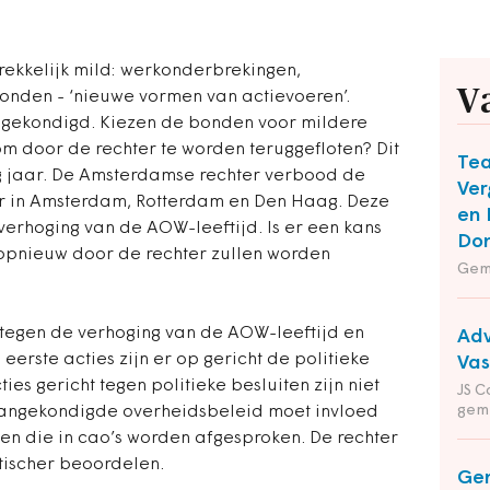
rekkelijk mild: werkonderbrekingen,
V
bonden - ‘nieuwe vormen van actievoeren’.
angekondigd. Kiezen de bonden voor mildere
m door de rechter te worden teruggefloten? Dit
Te
g jaar. De Amsterdamse rechter verbood de
Ver
er in Amsterdam, Rotterdam en Den Haag. Deze
en 
verhoging van de AOW-leeftijd. Is er een kans
Do
opnieuw door de rechter zullen worden
Gem
?
ht tegen de verhoging van de AOW-leeftijd en
Adv
 eerste acties zijn er op gericht de politieke
Va
ies gericht tegen politieke besluiten zijn niet
JS C
gem
 aangekondigde overheidsbeleid moet invloed
 die in cao’s worden afgesproken. De rechter
itischer beoordelen.
Ge