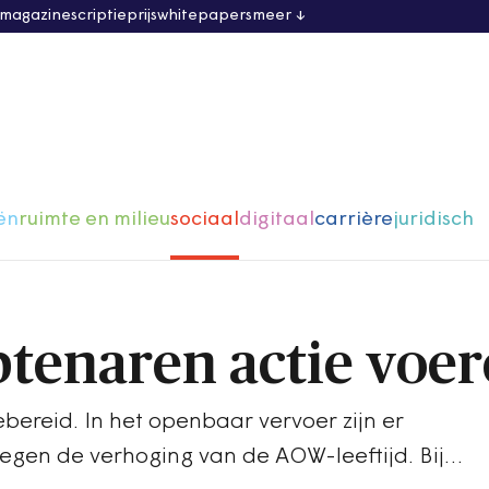
 magazine
scriptieprijs
whitepapers
meer
ën
ruimte en milieu
sociaal
digitaal
carrière
juridisch
tenaren actie voer
ebereid. In het openbaar vervoer zijn er
 tegen de verhoging van de AOW-leeftijd. Bij…