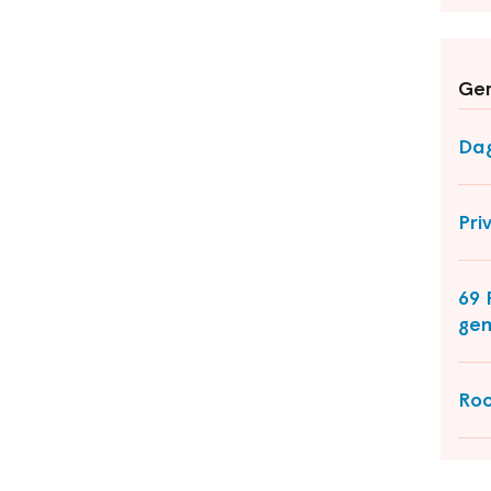
Ger
Dag
Pri
69 
ge
Roo