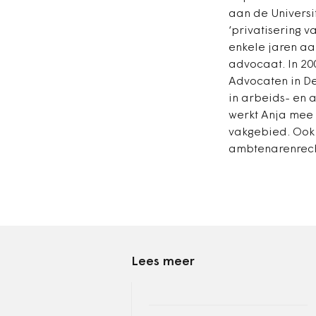
aan de Univers
‘privatisering v
enkele jaren aa
advocaat. In 20
Advocaten in De
in arbeids- en 
werkt Anja mee 
vakgebied. Ook 
ambtenarenrech
Lees meer