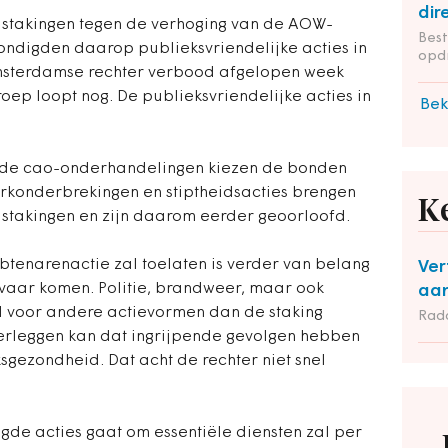
dir
 stakingen tegen de verhoging van de AOW-
Bes
ndigden daarop publieksvriendelijke acties in
opd
msterdamse rechter verbood afgelopen week
oep loopt nog. De publieksvriendelijke acties in
Bek
r de cao-onderhandelingen kiezen de bonden
erkonderbrekingen en stiptheidsacties brengen
K
 stakingen en zijn daarom eerder geoorloofd.
btenarenactie zal toelaten is verder van belang
Ver
 gevaar komen. Politie, brandweer, maar ook
aan
l voor andere actievormen dan de staking
Rad
neerleggen kan dat ingrijpende gevolgen hebben
sgezondheid. Dat acht de rechter niet snel
gde acties gaat om essentiële diensten zal per