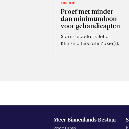
sociaal
Proef met minder
dan minimumloon
voor gehandicapten
Staatssecretaris Jetta
Klijnsma (Sociale Zaken) kan
aan de slag met een proef
om werklozen met een
handicap aan een baan te
helpen, waarbij…
Meer Binnenlands Bestuur
S
vacatures
k