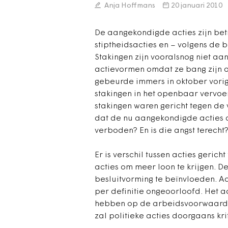
Anja Hoffmans
20 januari 2010
De aangekondigde acties zijn bet
stiptheidsacties en – volgens de 
Stakingen zijn vooralsnog niet a
actievormen omdat ze bang zijn o
gebeurde immers in oktober vori
stakingen in het openbaar vervo
stakingen waren gericht tegen de 
dat de nu aangekondigde acties 
verboden? En is die angst terecht
Er is verschil tussen acties geric
acties om meer loon te krijgen. De
besluitvorming te beïnvloeden. Act
per definitie ongeoorloofd. Het
hebben op de arbeidsvoorwaarden
zal politieke acties doorgaans kr