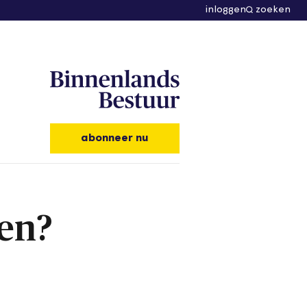
inloggen
zoeken
abonneer nu
en?