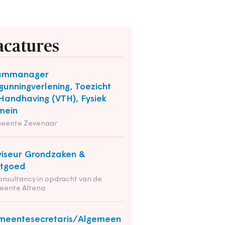
acatures
ammanager
gunningverlening, Toezicht
Handhaving (VTH), Fysiek
mein
eente Zevenaar
iseur Grondzaken &
stgoed
onsultancy in opdracht van de
eente Altena
meentesecretaris/Algemeen