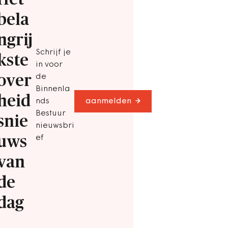
bela
ngrij
Schrijf je
kste
in voor
over
de
Binnenla
heid
nds
aanmelden
Bestuur
snie
nieuwsbri
uws
ef
van
de
dag