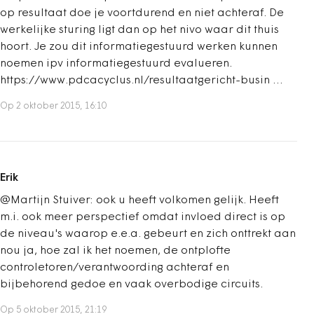
op resultaat doe je voortdurend en niet achteraf. De
werkelijke sturing ligt dan op het nivo waar dit thuis
hoort. Je zou dit informatiegestuurd werken kunnen
noemen ipv informatiegestuurd evalueren.
https://www.pdcacyclus.nl/resultaatgericht-busin …
Op 2 oktober 2015, 16:10
Erik
@Martijn Stuiver: ook u heeft volkomen gelijk. Heeft
m.i. ook meer perspectief omdat invloed direct is op
de niveau's waarop e.e.a. gebeurt en zich onttrekt aan
nou ja, hoe zal ik het noemen, de ontplofte
controletoren/verantwoording achteraf en
bijbehorend gedoe en vaak overbodige circuits.
Op 5 oktober 2015, 21:19