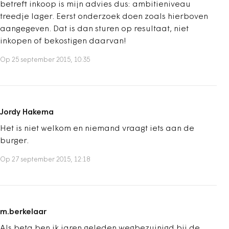
betreft inkoop is mijn advies dus: ambitieniveau
treedje lager. Eerst onderzoek doen zoals hierboven
aangegeven. Dat is dan sturen op resultaat, niet
inkopen of bekostigen daarvan!
Op 25 september 2015, 10:35
Jordy Hakema
Het is niet welkom en niemand vraagt iets aan de
burger.
Op 27 september 2015, 12:18
m.berkelaar
Als beta ben ik jaren geleden wegbezuinigd bij de