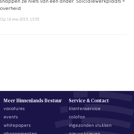
snappen ze niets van een ander. Soicialewerkplaats =
overheid
Op 16 mei 2019, 13:55
Meer Binnenlands Bestuur
Service & Contact
vacatures
klantenservice
events
colofon
whitepapers
ingezonden stukken