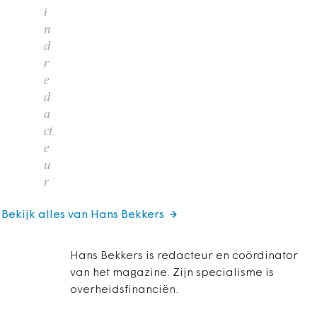
i
n
d
r
e
d
a
ct
e
u
r
Bekijk alles van Hans Bekkers
Hans Bekkers is redacteur en coördinator
van het magazine. Zijn specialisme is
overheidsfinanciën.