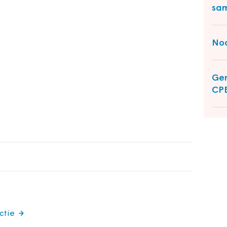
sam
Noo
Gem
CP
ctie