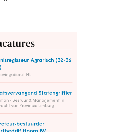
acatures
nisregisseur Agrarisch (32-36
)
evingsdienst NL
atsvervangend Statengriffier
tman - Bestuur & Management in
acht van Provincie Limburg
ecteur-bestuurder
rtbedrijf Hoorn BV