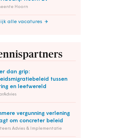
eente Hoorn
ijk alle vacatures
ennispartners
r dan grip:
eidsmigratiebeleid tussen
ring en leefwereld
arAdvies
mmere vergunning verlening
agt om concreter beleid
iteers Advies & Implementatie