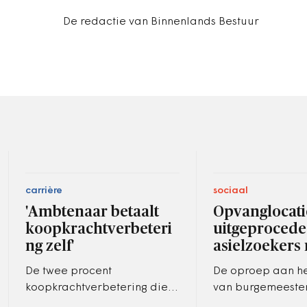
De redactie van Binnenlands Bestuur
carrière
sociaal
'Ambtenaar betaalt
Opvanglocati
koopkrachtverbeteri
uitgeproced
ng zelf'
asielzoekers
De twee procent
De oproep aan he
koopkrachtverbetering die
van burgemeeste
de korting op de
wethouders om i