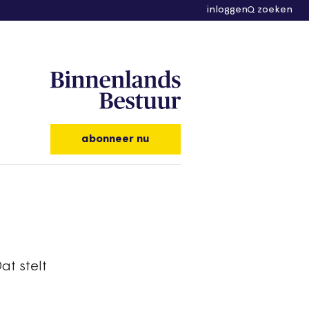
inloggen
zoeken
abonneer nu
t stelt