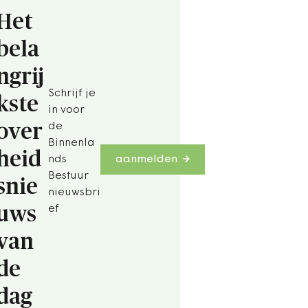
Het
bela
ngrij
Schrijf je
kste
in voor
over
de
Binnenla
heid
nds
aanmelden
Bestuur
snie
nieuwsbri
uws
ef
van
de
dag