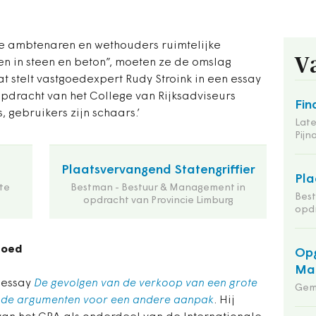
 de ambtenaren en wethouders ruimtelijke
V
n in steen en beton”, moeten ze de omslag
t stelt vastgoedexpert Rudy Stroink in een essay
 opdracht van het College van Rijksadviseurs
Fin
, gebruikers zijn schaars.’
Late
Pij
Plaatsvervangend Statengriffier
Pla
te
Bestman - Bestuur & Management in
Bes
opdracht van Provincie Limburg
opdr
goed
Opg
Maa
n essay
De gevolgen van de verkoop van een grote
Gem
n de argumenten voor een andere aanpak
. Hij