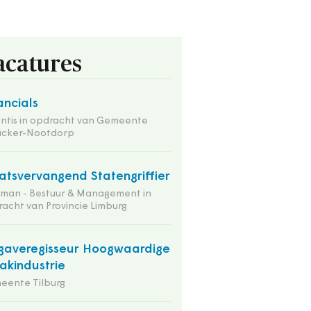
acatures
ancials
ntis in opdracht van Gemeente
nacker-Nootdorp
atsvervangend Statengriffier
tman - Bestuur & Management in
acht van Provincie Limburg
averegisseur Hoogwaardige
kindustrie
eente Tilburg