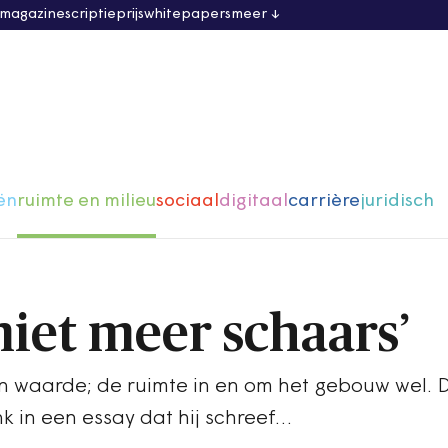
 magazine
scriptieprijs
whitepapers
meer
ën
ruimte en milieu
sociaal
digitaal
carrière
juridisch
niet meer schaars’
 waarde; de ruimte in en om het gebouw wel. Da
k in een essay dat hij schreef…