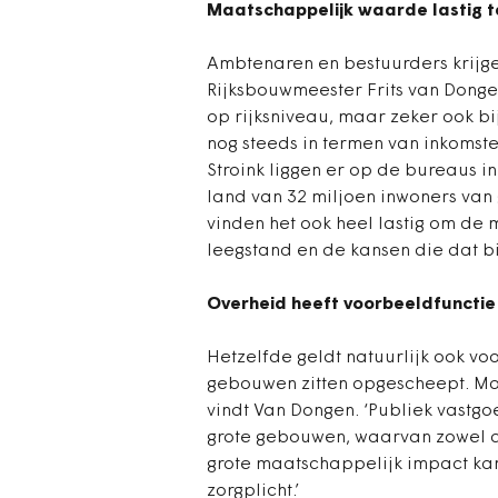
Maatschappelijk waarde lastig t
Ambtenaren en bestuurders krijgen
Rijksbouwmeester Frits van Dongen
op rijksniveau, maar zeker ook b
nog steeds in termen van inkomste
Stroink liggen er op de bureaus
land van 32 miljoen inwoners va
vinden het ook heel lastig om d
leegstand en de kansen die dat bi
Overheid heeft voorbeeldfunctie
Hetzelfde geldt natuurlijk ook vo
gebouwen zitten opgescheept. Ma
vindt Van Dongen. ‘Publiek vastg
grote gebouwen, waarvan zowel d
grote maatschappelijk impact k
zorgplicht.’