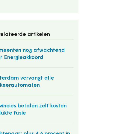
elateerde artikelen
meenten nog afwachtend
r Energieakkoord
terdam vervangt alle
rkeerautomaten
vincies betalen zelf kosten
lukte fusie
tenaar: plus 4,6 procent in