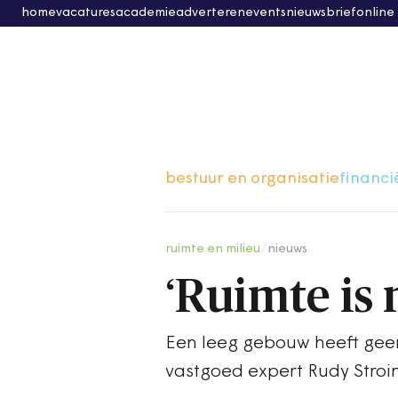
home
vacatures
academie
adverteren
events
nieuwsbrief
online
bestuur en organisatie
financi
ruimte en milieu
/
nieuws
‘Ruimte is 
Een leeg gebouw heeft geen
vastgoed expert Rudy Stroin