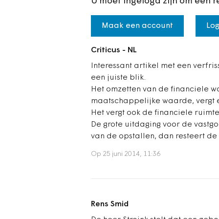
U moet ingelogd zijn om een r
Maak een account
Log
Criticus - NL
Interessant artikel met een verfr
een juiste blik.
Het omzetten van de financiele 
maatschappelijke waarde, vergt ec
Het vergt ook de financiele ruimt
De grote uitdaging voor de vastgoe
van de opstallen, dan resteert d
Op 25 juni 2014, 11:36
Rens Smid