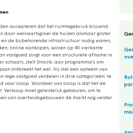
omen
den accepteren dat het ruimtegebruik blijvend
n door welvaartsgroei de huizen alsmaar groter
Ger
 en de bijbehorende infrastructuur nodig waren,
rken, online aankopen, wonen op 45 vierkante
Ge
an vastgoed zorgt voor een structurele afname in
ove
er schaars, stelt Stroink; aan programma’s om
aan ontbreekt het wel. Hij stel een systeem van
n lege vastgoed verdelen in drie categorieën: te
Rot
d voor sloop. Voordeel van sloop is dat het de
pa
. Verkoop moet geleidelijk gebeuren, om te
en van overheidsgebouwen de markt nog verder
Pro
mis
Amb