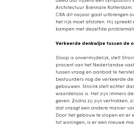
deed dat tijdens een symposium v
Architectuur Biënnale Rotterdam. 
CRA dit najaar gaat uitbrengen ov
het rijk moet afstoten. Hij spreek
kampen met dezelfde problematie
Verkeerde denkwijze tussen de o
Sloop is onvermijdelijk, stelt Stroi
procent van het Nederlandse vas
tussen vraag en aanbod te herste
bestuurders nog de verkeerde den
gebouwen. Stroink stelt echter d
waardeloos is. Het zijn immers d
geven. Zodra zij zijn vertrokken, 
dat vraagt een andere manier van
Door het gebouw te slopen en er e
tot woningen, is er een nieuwe m