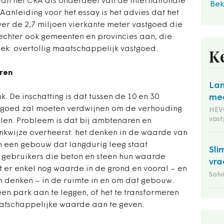
an het CRA als onderdeel van de Internationale
Bek
Aanleiding voor het essay is het advies dat het
er de 2,7 miljoen vierkante meter vastgoed die
t echter ook gemeenten en provincies aan, die
k: overtollig maatschappelijk vastgoed.
K
ren
Lan
nk. De inschatting is dat tussen de 10 en 30
mee
tgoed zal moeten verdwijnen om de verhouding
HEVO
vas
llen. Probleem is dat bij ambtenaren en
kwijze overheerst: het denken in de waarde van
an een gebouw dat langdurig leeg staat
Sli
e gebruikers die beton en steen hun waarde
vra
zit er enkel nog waarde in de grond en vooral – en
Solv
 denken – in de ruimte in en om dat gebouw.
en park aan te leggen, of het te transformeren
aatschappelijke waarde aan te geven.