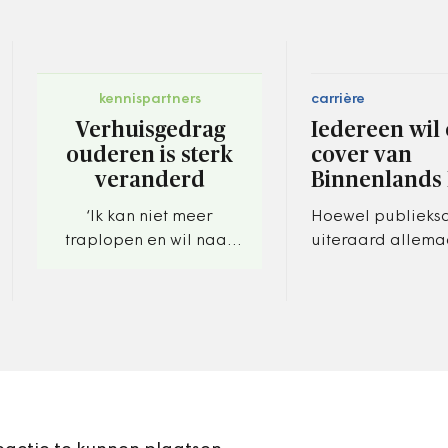
kennispartners
carrière
Verhuisgedrag
Iedereen wil
ouderen is sterk
cover van
veranderd
Binnenlands
‘Ik kan niet meer
Hoewel publieks
traplopen en wil naar
uiteraard allema
een aanleunwoning
bescheidenheid ze
verhuizen om verzekerd
het toch wel eens
te zijn van zorg.’
jezelf op de cove
Binnenlands…