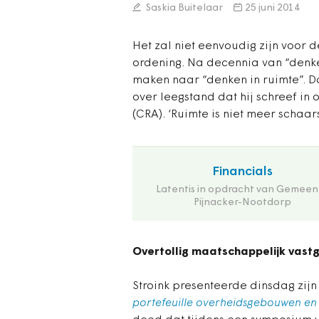
Saskia Buitelaar
25 juni 2014
Het zal niet eenvoudig zijn voor
ordening. Na decennia van “denke
maken naar “denken in ruimte”. Da
over leegstand dat hij schreef in
(CRA). ‘Ruimte is niet meer schaars
Financials
Latentis in opdracht van Gemeen
Pijnacker-Nootdorp
Overtollig maatschappelijk vast
Stroink presenteerde dinsdag zij
portefeuille overheidsgebouwen e