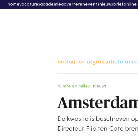
home
vacatures
academie
adverteren
events
nieuwsbrief
online
bestuur en organisatie
financi
ruimte en milieu
/
nieuws
Amsterdam 
De kwestie is beschreven op
Directeur Flip ten Cate br