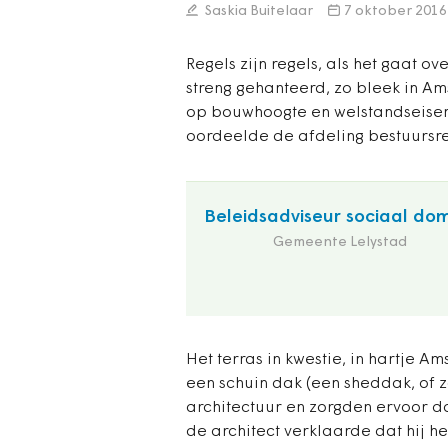
Saskia Buitelaar
7 oktober 2016
Regels zijn regels, als het gaat 
streng gehanteerd, zo bleek in A
op bouwhoogte en welstandseisen 
oordeelde de afdeling bestuursre
Beleidsadviseur sociaal do
Gemeente Lelystad
Het terras in kwestie, in hartje
een schuin dak (een sheddak, of 
architectuur en zorgden ervoor dat 
de architect verklaarde dat hij h