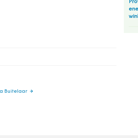
Pro
ene
win
ia Buitelaar