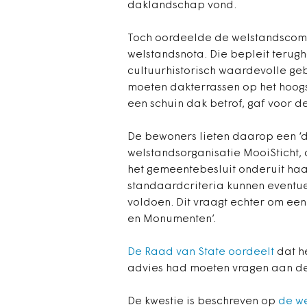
daklandschap vond.
Toch oordeelde de welstandscomm
welstandsnota. Die bepleit terug
cultuurhistorisch waardevolle ge
moeten dakterrassen op het hoogst
een schuin dak betrof, gaf voor 
De bewoners lieten daarop een ‘d
welstandsorganisatie MooiSticht, 
het gemeentebesluit onderuit haal
standaardcriteria kunnen eventue
voldoen. Dit vraagt echter om e
en Monumenten’.
De Raad van State oordeelt
dat h
advies had moeten vragen aan de 
De kwestie is beschreven op
de we