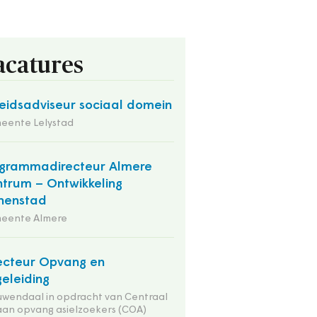
acatures
eidsadviseur sociaal domein
eente Lelystad
grammadirecteur Almere
trum – Ontwikkeling
nenstad
eente Almere
ecteur Opvang en
eleiding
wendaal in opdracht van Centraal
an opvang asielzoekers (COA)