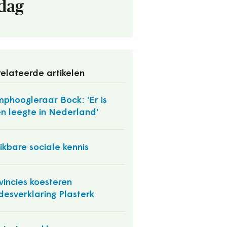
dag
elateerde artikelen
mphoogleraar Bock: 'Er is
n leegte in Nederland'
ikbare sociale kennis
vincies koesteren
fdesverklaring Plasterk