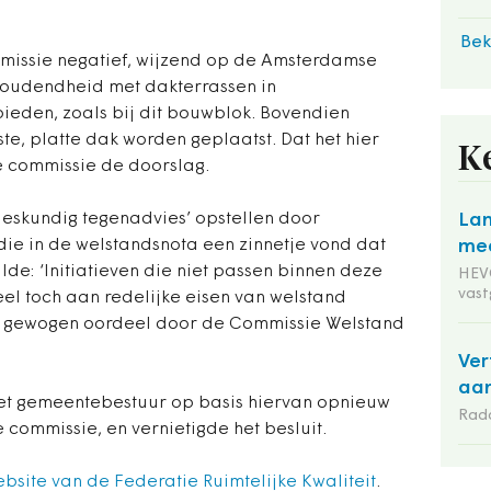
Bek
issie negatief, wijzend op de Amsterdamse
houdendheid met dakterrassen in
bieden, zoals bij dit bouwblok. Bovendien
e, platte dak worden geplaatst. Dat het hier
K
de commissie de doorslag.
eskundig tegenadvies’ opstellen door
Lan
die in de welstandsnota een zinnetje vond dat
mee
de: ‘Initiatieven die niet passen binnen deze
HEVO
vas
el toch aan redelijke eisen van welstand
en gewogen oordeel door de Commissie Welstand
Ver
aan
et gemeentebestuur op basis hiervan opnieuw
Rad
commissie, en vernietigde het besluit.
bsite van de Federatie Ruimtelijke Kwaliteit
.