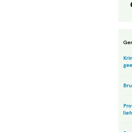
Ger
Kri
gee
Bru
Pro
lie