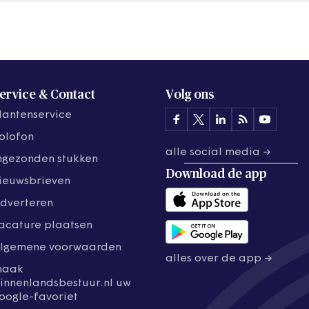
gemeente…
ervice & Contact
Volg ons
lantenservice
olofon
alle social media →
ngezonden stukken
Download de
app
ieuwsbrieven
dverteren
acature plaatsen
lgemene voorwaarden
alles over de app →
maak
innenlandsbestuur.nl uw
oogle-favoriet