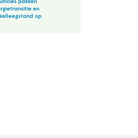
vincies pakken
rgietransitie en
kelleegstand op