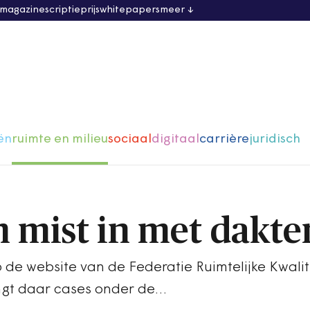
 magazine
scriptieprijs
whitepapers
meer
ën
ruimte en milieu
sociaal
digitaal
carrière
juridisch
mist in met dakte
 de website van de Federatie Ruimtelijke Kwalite
engt daar cases onder de…