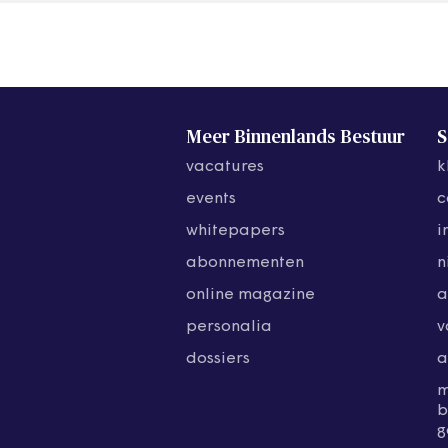
Meer Binnenlands Bestuur
S
vacatures
k
events
c
whitepapers
i
abonnementen
n
online magazine
a
personalia
v
dossiers
a
b
g