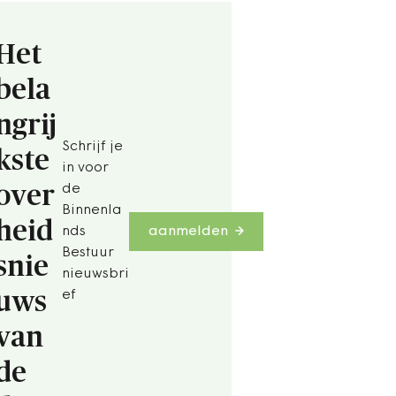
Het
bela
ngrij
Schrijf je
kste
in voor
over
de
Binnenla
heid
nds
aanmelden
Bestuur
snie
nieuwsbri
uws
ef
van
de