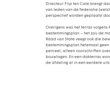
Directeur Flip ten Cate brengt d
van leden van de federatie (wel
perspectief worden geplaatst do
Overigens was het terras volgens 
bestemmingsplan – het zou de ma
Raad van State veegt ook die bewe
bestemmingsplan helemaal geen 
perceel, alleen voorschriften ove
bouwlagen. En een dakterras word
de afdeling al in een eerdere uit