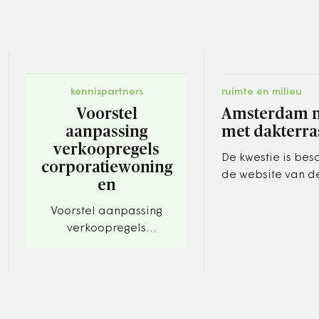
kennispartners
ruimte en milieu
Voorstel
Amsterdam m
aanpassing
met dakterra
verkoopregels
De kwestie is bes
corporatiewoning
de website van d
en
Ruimtelijke Kwalit
Directeur Flip te
Voorstel aanpassing
brengt daar case
verkoopregels
de…
corporatiewoningen. Bij
de verkoop van
geliberaliseerde
huurwoningen niet
langer vereist dat de