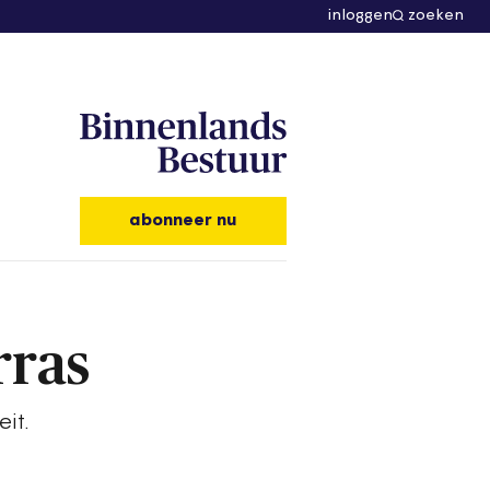
inloggen
zoeken
abonneer nu
rras
it.