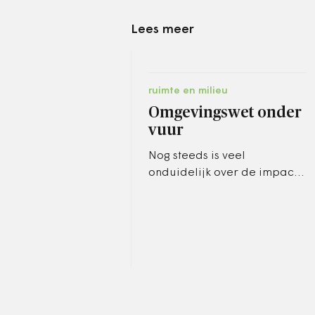
Lees meer
ruimte en milieu
Omgevingswet onder
vuur
Nog steeds is veel
onduidelijk over de impact
van de wet op gemeenten,
de wet wordt ten onrechte
als eenvoudig en beter
gepresenteerd…