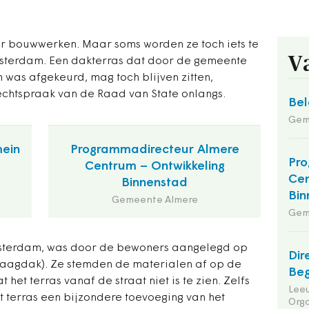
over bouwwerken. Maar soms worden ze toch iets te
V
msterdam. Een dakterras dat door de gemeente
was afgekeurd, mag toch blijven zitten,
chtspraak van de Raad van State onlangs.
Bel
Gem
mein
Programmadirecteur Almere
Pro
Centrum – Ontwikkeling
Cen
Binnenstad
Bin
Gemeente Almere
Gem
 Amsterdam, was door de bewoners aangelegd op
Dir
zaagdak). Ze stemden de materialen af op de
Beg
het terras vanaf de straat niet is te zien. Zelfs
Leeu
et terras een bijzondere toevoeging van het
Orga