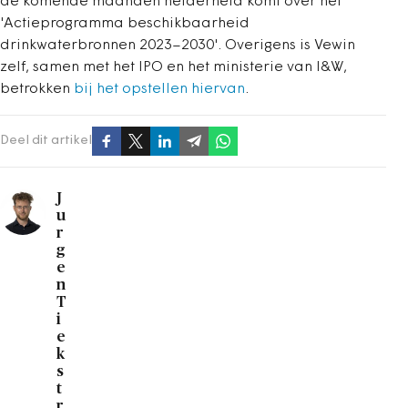
de komende maanden helderheid komt over het
'Actieprogramma beschikbaarheid
drinkwaterbronnen 2023–2030'. Overigens is Vewin
zelf, samen met het IPO en het ministerie van I&W,
betrokken
bij het opstellen hiervan
.
Deel dit artikel
J
u
r
g
e
n
T
i
e
k
s
t
r