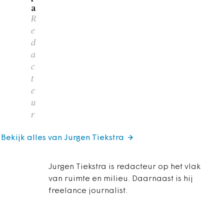
a
R
e
d
a
c
t
e
u
r
Bekijk alles van Jurgen Tiekstra
Jurgen Tiekstra is redacteur op het vlak
van ruimte en milieu. Daarnaast is hij
freelance journalist.