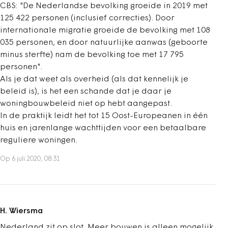
CBS: "De Nederlandse bevolking groeide in 2019 met
125 422 personen (inclusief correcties). Door
internationale migratie groeide de bevolking met 108
035 personen, en door natuurlijke aanwas (geboorte
minus sterfte) nam de bevolking toe met 17 795
personen".
Als je dat weet als overheid (als dat kennelijk je
beleid is), is het een schande dat je daar je
woningbouwbeleid niet op hebt aangepast.
In de praktijk leidt het tot 15 Oost-Europeanen in één
huis en jarenlange wachttijden voor een betaalbare
reguliere woningen.
Op 6 juli 2020, 08:31
H. Wiersma
Nederland zit op slot. Meer bouwen is alleen mogelijk