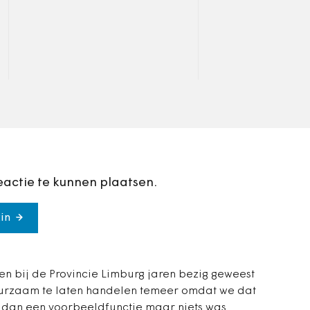
geloofd dat ze hun belofte
de Nederlandse
konden waarmaken?
verzorgingsstaat 
was, ten tijde van
Den Uyl,…
eactie te kunnen plaatsen.
in
ben bij de Provincie Limburg jaren bezig geweest
urzaam te laten handelen temeer omdat we dat
 dan een voorbeeldfunctie maar niets was