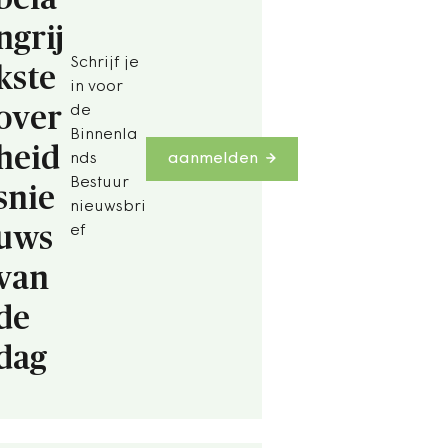
ngrij
Schrijf je
kste
in voor
over
de
Binnenla
heid
nds
aanmelden
Bestuur
snie
nieuwsbri
uws
ef
van
de
dag