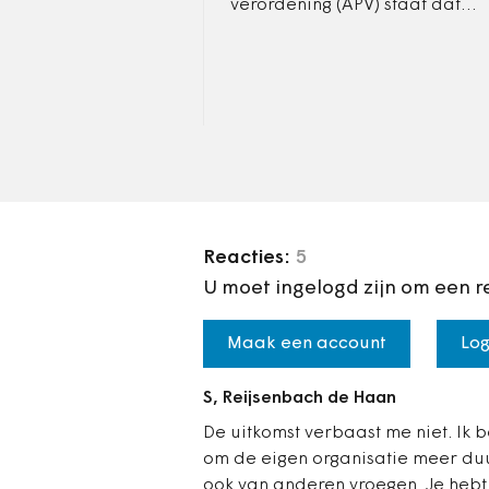
verordening (APV) staat dat
beplanting het vrije uitzicht
van het wegverkeer niet mag
belemmeren. Dus moet de…
Reacties:
5
U moet ingelogd zijn om een r
Maak een account
Log
S, Reijsenbach de Haan
De uitkomst verbaast me niet. Ik 
om de eigen organisatie meer du
ook van anderen vroegen. Je hebt