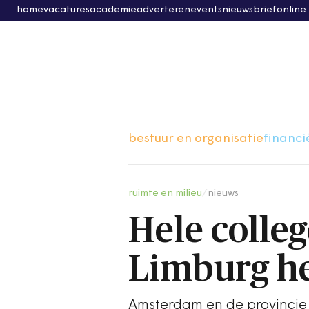
home
vacatures
academie
adverteren
events
nieuwsbrief
online
bestuur en organisatie
financi
ruimte en milieu
/
nieuws
Hele colle
Limburg he
Amsterdam en de provincie 