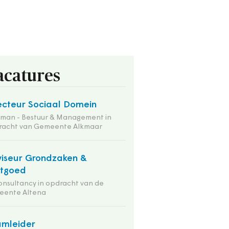
acatures
ecteur Sociaal Domein
tman - Bestuur & Management in
racht van Gemeente Alkmaar
iseur Grondzaken &
stgoed
onsultancy in opdracht van de
eente Altena
mleider