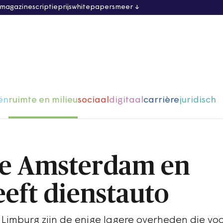
 magazine
scriptieprijs
whitepapers
meer
ën
ruimte en milieu
sociaal
digitaal
carrière
juridisch
ge Amsterdam en
eft dienstauto
Limburg zijn de enige lagere overheden die voo