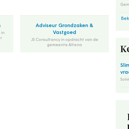
Gem
Bek
n
Adviseur Grondzaken &
Vastgoed
 in
r
JS Consultancy in opdracht van de
gemeente Altena
K
Sli
vra
Solv