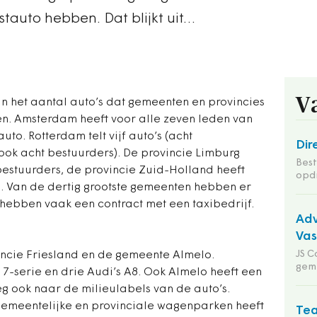
tauto hebben. Dat blijkt uit…
V
n in het aantal auto’s dat gemeenten en provincies
n. Amsterdam heeft voor alle zeven leden van
uto. Rotterdam telt vijf auto’s (acht
Dir
(ook acht bestuurders). De provincie Limburg
Bes
 bestuurders, de provincie Zuid-Holland heeft
opd
s. Van de dertig grootste gemeenten hebben er
 hebben vaak een contract met een taxibedrijf.
Adv
Va
JS C
vincie Friesland en de gemeente Almelo.
gem
 7-serie en drie Audi’s A8. Ook Almelo heeft een
g ook naar de milieulabels van de auto’s.
gemeentelijke en provinciale wagenparken heeft
Tea