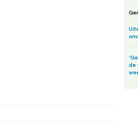
Ger
Uit
onv
‘Ge
de 
wee