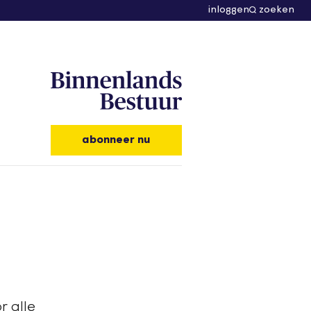
inloggen
zoeken
abonneer nu
r alle