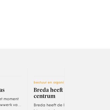
bestuur en organisatie
ruimt
as
Breda heeft het beste
Hel
centrum
Am
et moment
Lim
ouwwerk van
Breda heeft de beste
die