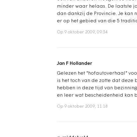
minder waar helaas. De laatste ja
dan dankzij de Provincie. Je kan n
er op het gebied van die 5 tradit
Op 9 oktober 2009, 09:34
Jan F Hollander
Gelezen het "hofautoverhaal" voo
is het toch van de zotte dat deze
hebben in deze tijd van bezinnin
en leer wat bescheidenheid kan b
Op 9 oktober 2009, 11:18