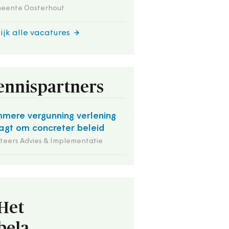
eente Oosterhout
ijk alle vacatures
ennispartners
mmere vergunning verlening
agt om concreter beleid
iteers Advies & Implementatie
Het
bela