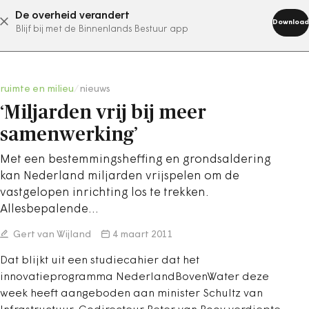
De overheid verandert
abonneer nu
Download
Blijf bij met de Binnenlands Bestuur app
ruimte en milieu
/
nieuws
‘Miljarden vrij bij meer
samenwerking’
Met een bestemmingsheffing en grondsaldering
kan Nederland miljarden vrijspelen om de
vastgelopen inrichting los te trekken.
Allesbepalende…
Gert van Wijland
4 maart 2011
Dat blijkt uit een studiecahier dat het
innovatieprogramma NederlandBovenWater deze
week heeft aangeboden aan minister Schultz van