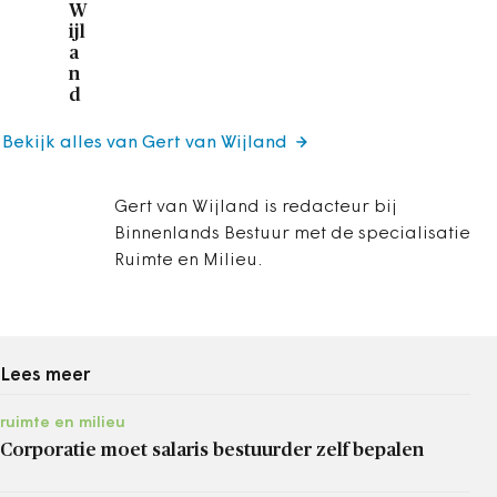
W
ijl
a
n
d
Bekijk alles van Gert van Wijland
Gert van Wijland is redacteur bij
Binnenlands Bestuur met de specialisatie
Ruimte en Milieu.
Lees meer
ruimte en milieu
Corporatie moet salaris bestuurder zelf bepalen