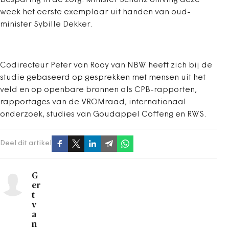
besparing in de zorg. Minister Schultz ontving deze
week het eerste exemplaar uit handen van oud-
minister Sybille Dekker.
Codirecteur Peter van Rooy van NBW heeft zich bij de
studie gebaseerd op gesprekken met mensen uit het
veld en op openbare bronnen als CPB-rapporten,
rapportages van de VROMraad, internationaal
onderzoek, studies van Goudappel Coffeng en RWS.
Deel dit artikel
G
er
t
v
a
n