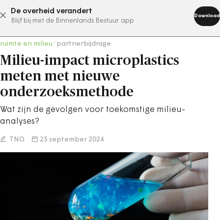
De overheid verandert
abonneer nu
Download
Blijf bij met de Binnenlands Bestuur app
ruimte en milieu
/
partnerbijdrage
Milieu-impact microplastics
meten met nieuwe
onderzoeksmethode
Wat zijn de gevolgen voor toekomstige milieu-
analyses?
TNO
23 september 2024