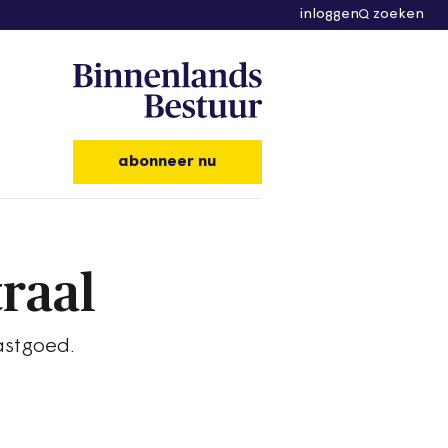
inloggen
zoeken
abonneer nu
traal
astgoed.