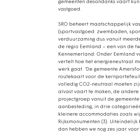
gemeenten desondanks vaart kun
vastgoed.
SRO beheert maatschappelijk vast
(sportvastgoed: zwembaden, sport
verduurzaming dus vanuit meerder
de regio Eemland – een van de twe
Kennemerland. Onder Eemland val
vertelt hoe het energieneutraal m
werk gaat. ‘De gemeente Amersfo
routekaart voor de kernportefeuil
volledig CO2-neutraal moeten zi
alvast vaart te maken, de andere 
projectgroep vanuit de gemeente 
aanbesteding, in drie categorieën
kleinere accommodaties zoals wij
Rijksmonumenten (3). Uiteindelijk 
dan hebben we nog zes jaar voor d