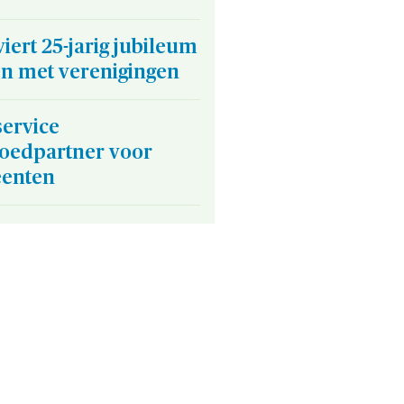
iert 25-jarig jubileum
n met verenigingen
service
goedpartner voor
enten