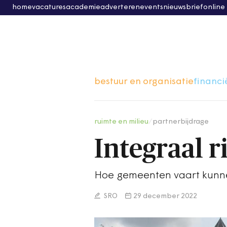
home
vacatures
academie
adverteren
events
nieuwsbrief
online
bestuur en organisatie
financi
ruimte en milieu
/
partnerbijdrage
Integraal r
Hoe gemeenten vaart kunne
SRO
29 december 2022