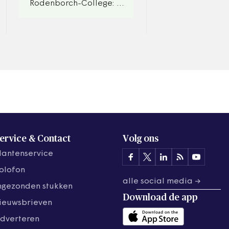
en platteland he
Rodenborch-College: in
elkaar harder da
gesprek met rector
nodig.
Marjo van IJzendoorn.
ervice & Contact
Volg ons
lantenservice
olofon
alle social media →
ngezonden stukken
Download de
app
ieuwsbrieven
dverteren