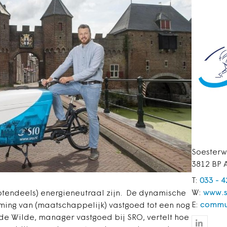
Soesterw
3812 BP 
T:
033 - 
W:
www.s
rotendeels) energieneutraal zijn. De dynamische
E:
commu
ing van (maatschappelijk) vastgoed tot een nog
de Wilde, manager vastgoed bij SRO, vertelt hoe