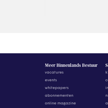
sloopkogel de wijk insturen.
Meer Binnenlands Bestuur
S
vacatures
k
events
c
whitepapers
i
abonnementen
n
online magazine
a