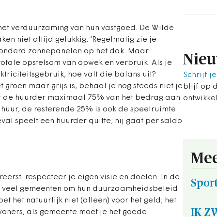
met verduurzaming van hun vastgoed. De Wilde
en niet altijd gelukkig. ‘Regelmatig zie je
honderd zonnepanelen op het dak. Maar
Nieu
totale opstelsom van opwek en verbruik. Als je
ektriciteitsgebruik, hoe valt die balans uit?
Schrijf je
et groen maar grijs is, behaal je nog steeds niet je
blijf op 
t de huurder maximaal 75% van het bedrag aan
ontwikke
 huur, de resterende 25% is ook de speelruimte
geval speelt een huurder quitte; hij gaat per saldo
Mee
eerst: respecteer je eigen visie en doelen. In de
Sport
en veel gemeenten om hun duurzaamheidsbeleid
et het natuurlijk niet (alleen) voor het geld; het
IK 
woners, als gemeente moet je het goede