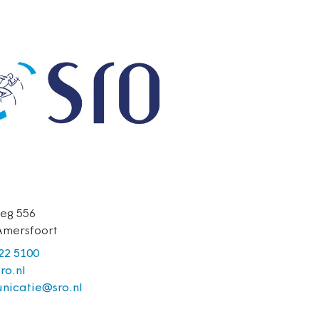
eg 556
Amersfoort
422 5100
ro.nl
nicatie@sro.nl