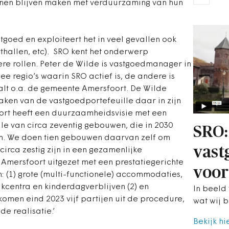
nen blijven maken met verduurzaming van hun
goed en exploiteert het in veel gevallen ook
hallen, etc). SRO kent het onderwerp
e rollen. Peter de Wilde is vastgoedmanager in
e regio’s waarin SRO actief is, de andere is
t o.a. de gemeente Amersfoort. De Wilde
aken van de vastgoedportefeuille daar in zijn
ort heeft een duurzaamheidsvisie met een
le van circa zeventig gebouwen, die in 2030
SRO:
jn. We doen tien gebouwen daarvan zelf om
vast
circa zestig zijn in een gezamenlijke
Amersfoort uitgezet met een prestatiegerichte
voor
: (1) grote (multi-functionele) accommodaties,
kcentra en kinderdagverblijven (2) en
In beeld 
komen eind 2023 vijf partijen uit de procedure,
wat wij b
e realisatie.’
Bekijk hi