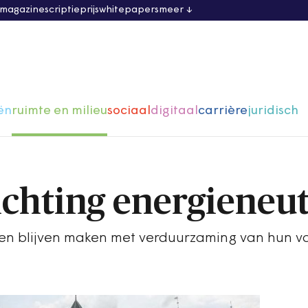
 magazine
scriptieprijs
whitepapers
meer
ën
ruimte en milieu
sociaal
digitaal
carrière
juridisch
ichting energieneu
n blijven maken met verduurzaming van hun v