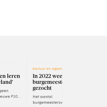
bestuur en organisatie
bestu
en leren
In 2022 weer meer
Het
eland'
burgemeesters
het
gezocht
Ned
 geen
ieuwe P10-
Het aantal
Het 
Nauta. Stad
burgemeestersvacatures
eind