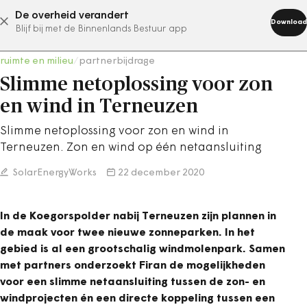
De overheid verandert
abonneer nu
Download
Blijf bij met de Binnenlands Bestuur app
ruimte en milieu
/
partnerbijdrage
Slimme netoplossing voor zon
en wind in Terneuzen
Slimme netoplossing voor zon en wind in
Terneuzen. Zon en wind op één netaansluiting
SolarEnergyWorks
22 december 2020
In de Koegorspolder nabij Terneuzen zijn plannen in
de maak voor twee nieuwe zonneparken. In het
gebied is al een grootschalig windmolenpark. Samen
met partners onderzoekt Firan de mogelijkheden
voor een slimme netaansluiting tussen de zon- en
windprojecten én een directe koppeling tussen een