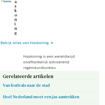
a
s
k
o
n
i
n
g
Bekijk alles van Haskoning
Haskoning is een wereldwijd
onafhankelijk adviserend
ingenieursbureau.
Gerelateerde artikelen
Van festivals naar de stad
Heel Nederland moet een jas aantrekken