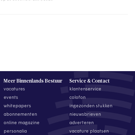
Meer Binnenlands Bestuur
Service & Contact
vacatures
klantenservice
events
colofon
whitepapers
ingezonden stukken
abonnementen
nieuwsbrieven
online magazine
adverteren
personalia
vacature plaatsen