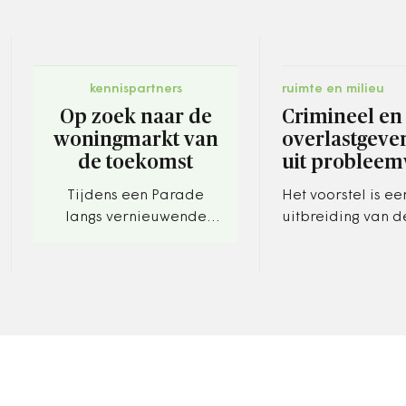
kennispartners
ruimte en milieu
Op zoek naar de
Crimineel en
woningmarkt van
overlastgeve
de toekomst
uit probleem
Tijdens een Parade
Het voorstel is ee
langs vernieuwende
uitbreiding van d
projecten op zoek naar
zogeheten 'Rotte
de woningmarkt van de
Als de leefbaarh
toekomst
straat, wijk of co
geding is, mag…