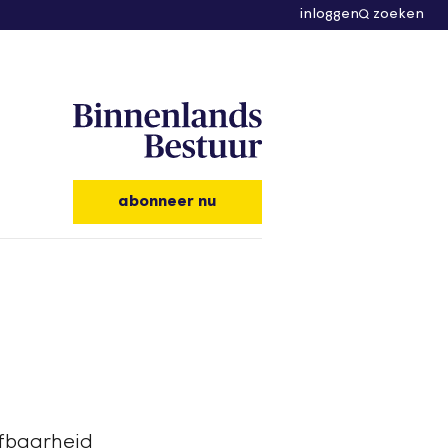
inloggen
zoeken
abonneer nu
efbaarheid