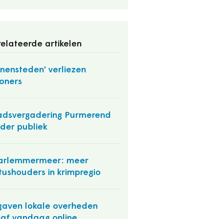
elateerde artikelen
nnensteden' verliezen
oners
dsvergadering Purmerend
der publiek
arlemmermeer: meer
tushouders in krimpregio
gaven lokale overheden
af vandaag online