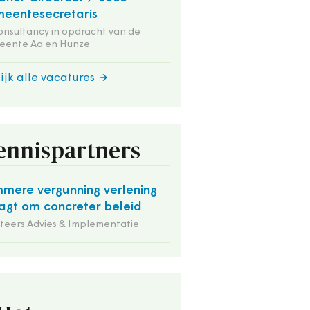
eentesecretaris
onsultancy in opdracht van de
eente Aa en Hunze
ijk alle vacatures
ennispartners
mmere vergunning verlening
agt om concreter beleid
iteers Advies & Implementatie