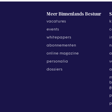
Meer Binnenlands Bestuur
S
vacatures
k
events
c
whitepapers
i
abonnementen
n
online magazine
a
personalia
v
dossiers
a
b
g
p
p