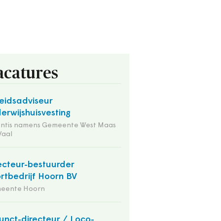
acatures
eidsadviseur
erwijshuisvesting
entis namens Gemeente West Maas
Waal
ecteur-bestuurder
rtbedrijf Hoorn BV
eente Hoorn
unct-directeur / Loco-