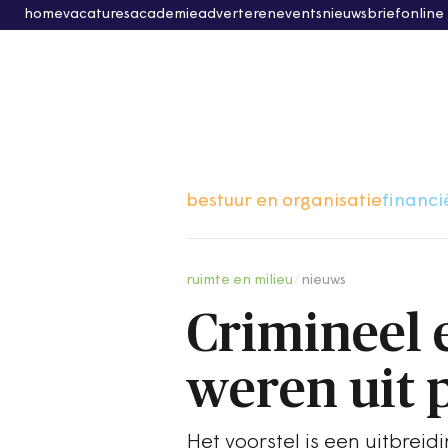
home
vacatures
academie
adverteren
events
nieuwsbrief
online
bestuur en organisatie
financi
ruimte en milieu
/
nieuws
Crimineel 
weren uit 
Het voorstel is een uitbrei