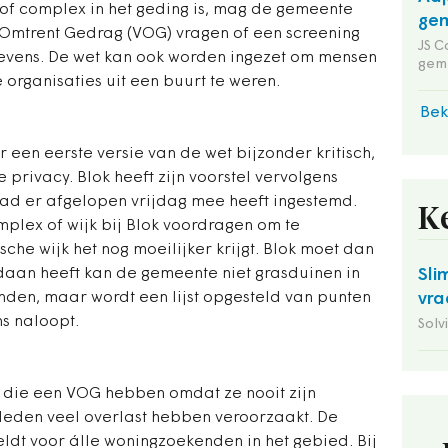
 of complex in het geding is, mag de gemeente
gem
Omtrent Gedrag (VOG) vragen of een screening
JS C
gevens. De wet kan ook worden ingezet om mensen
gem
 organisaties uit een buurt te weren.
Bek
een eerste versie van de wet bijzonder kritisch,
privacy. Blok heeft zijn voorstel vervolgens
ad er afgelopen vrijdag mee heeft ingestemd.
K
plex of wijk bij Blok voordragen om te
he wijk het nog moeilijker krijgt. Blok moet dan
edaan heeft kan de gemeente niet grasduinen in
Sli
den, maar wordt een lijst opgesteld van punten
vra
ns naloopt.
Solv
n die een VOG hebben omdat ze nooit zijn
rleden veel overlast hebben veroorzaakt. De
eldt voor álle woningzoekenden in het gebied. Bij