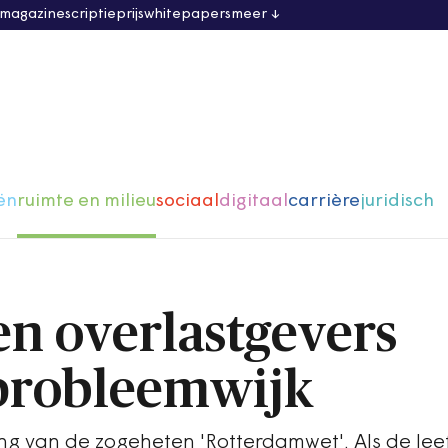
 magazine
scriptieprijs
whitepapers
meer
ën
ruimte en milieu
sociaal
digitaal
carrière
juridisch
en overlastgevers
probleemwijk
ding van de zogeheten 'Rotterdamwet'. Als de le