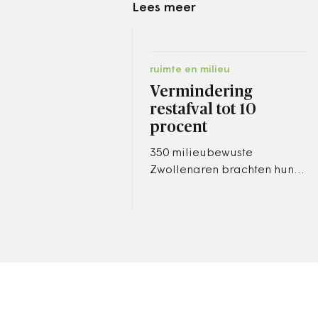
Lees meer
ruimte en milieu
Vermindering
restafval tot 10
procent
350 milieubewuste
Zwollenaren brachten hun
hoeveelheid restafval terug
tot 10 procent van het
landelijk gemiddelde. Het
geheim: positieve…