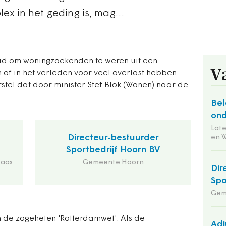
plex in het geding is, mag…
id om woningzoekenden te weren uit een
V
n of in het verleden voor veel overlast hebben
rstel dat door minister Stef Blok (Wonen) naar de
Bel
ond
Lat
Directeur-bestuurder
en 
Sportbedrijf Hoorn BV
Maas
Gemeente Hoorn
Dir
Spo
Gem
an de zogeheten 'Rotterdamwet'. Als de
Adj