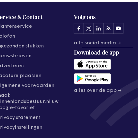
ervice & Contact
Volg ons
lantenservice
olofon
alle social media →
ngezonden stukken
Download de
app
ieuwsbrieven
dverteren
acature plaatsen
lgemene voorwaarden
alles over de app →
maak
innenlandsbestuur.nl uw
oogle-favoriet
rivacy statement
rivacyinstellingen