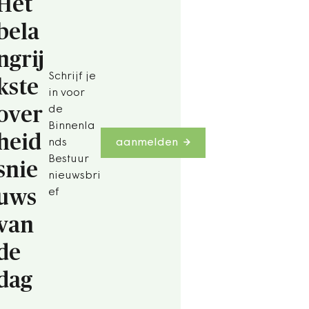
Het
bela
ngrij
Schrijf je
kste
in voor
over
de
Binnenla
heid
nds
aanmelden
Bestuur
snie
nieuwsbri
uws
ef
van
de
dag