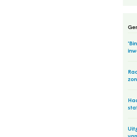
Ger
'Bi
inw
Raa
zon
Ha
sta
Uit
van