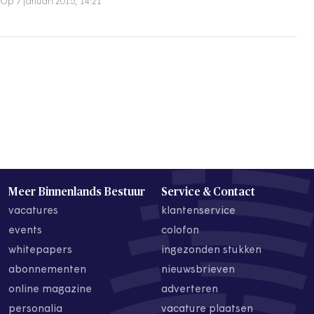
Op 7 januari 2015, 14:21
Meer Binnenlands Bestuur
Service & Contact
vacatures
klantenservice
events
colofon
whitepapers
ingezonden stukken
abonnementen
nieuwsbrieven
online magazine
adverteren
personalia
vacature plaatsen