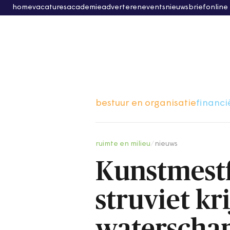
home
vacatures
academie
adverteren
events
nieuwsbrief
online
bestuur en organisatie
financi
ruimte en milieu
/
nieuws
Kunstmest
struviet kr
waterscha