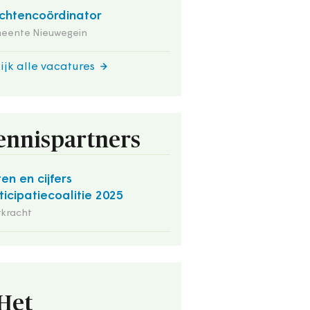
chtencoördinator
eente Nieuwegein
ijk alle vacatures
ennispartners
ten en cijfers
ticipatiecoalitie 2025
rkracht
Het