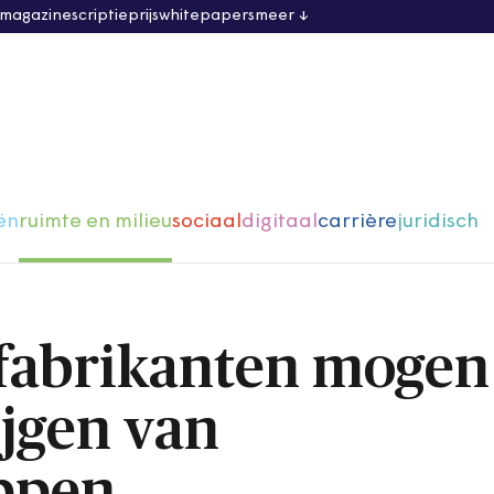
 magazine
scriptieprijs
whitepapers
meer
ën
ruimte en milieu
sociaal
digitaal
carrière
juridisch
fabrikanten mogen
ijgen van
ppen