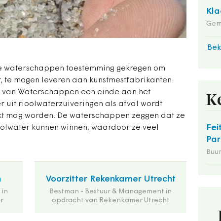
Kla
Gem
Bek
e waterschappen toestemming gekregen om
er, te mogen leveren aan kunstmestfabrikanten.
e van Waterschappen een einde aan het
K
 uit rioolwaterzuiveringen als afval wordt
kt mag worden. De waterschappen zeggen dat ze
Fei
ioolwater kunnen winnen, waardoor ze veel
Par
Buu
n
Voorzitter Rekenkamer Utrecht
 in
Bestman - Bestuur & Management in
r
opdracht van Rekenkamer Utrecht