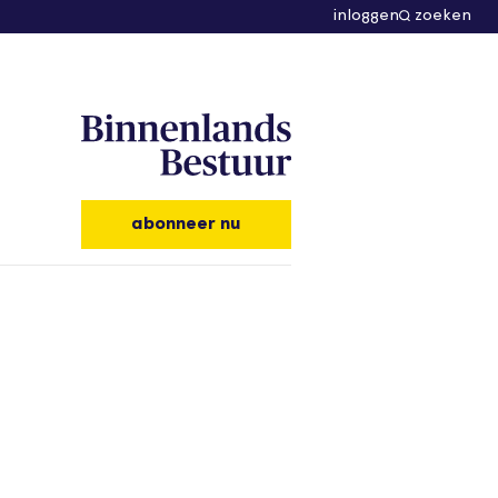
inloggen
zoeken
abonneer nu