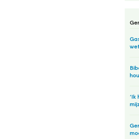
Ger
Gas
wet
Bib
hou
‘Ik
mij
Gem
mo