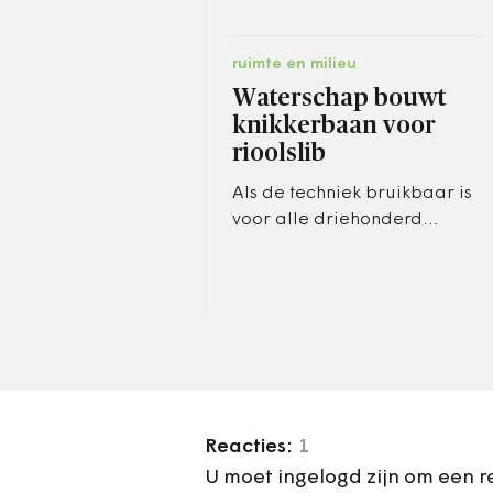
ruimte en milieu
Waterschap bouwt
knikkerbaan voor
rioolslib
Als de techniek bruikbaar is
voor alle driehonderd
zuiveringen in Nederland,
zou jaarlijks 1,5 miljoen ton
slib met 85 procent afnemen.
Reacties:
1
U moet ingelogd zijn om een r