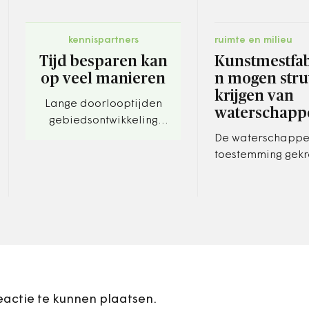
kennispartners
ruimte en milieu
Tijd besparen kan
Kunstmestfab
op veel manieren
n mogen stru
krijgen van
Lange doorlooptijden
waterschapp
gebiedsontwikkeling
vaak onnodig.
De waterschapp
toestemming gek
struviet, een zee
soort mest, te le
kunstmestfabrika
eactie te kunnen plaatsen.