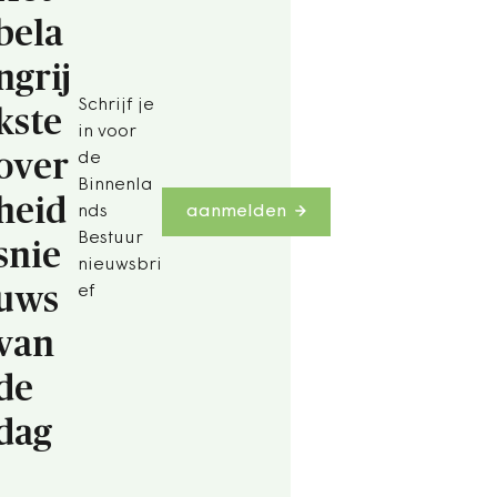
bela
ngrij
Schrijf je
kste
in voor
over
de
Binnenla
heid
nds
aanmelden
Bestuur
snie
nieuwsbri
uws
ef
van
de
dag