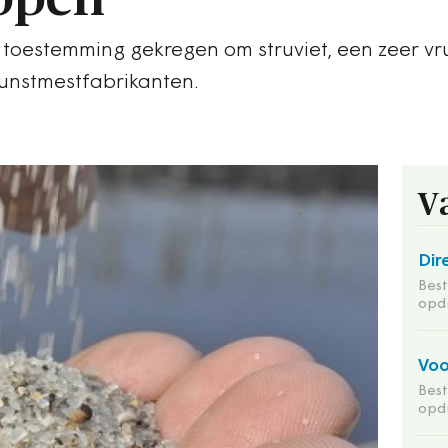
oestemming gekregen om struviet, een zeer vr
kunstmestfabrikanten.
V
Dir
Bes
opd
Voo
Bes
opd