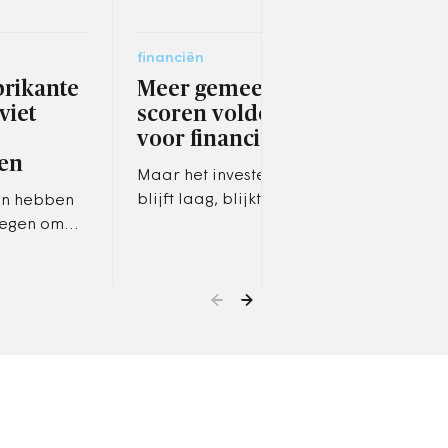
financiën
ruimt
rikante
Meer gemeenten
Wa
viet
scoren voldoende
war
voor financiën
pub
en
ho
Maar het investeringsniveau
blijft laag, blijkt uit de
en hebben
Net 
financiële monitor.
regen om
mens
r vruchtbare
Otte
veren aan
warm
nten.
mark