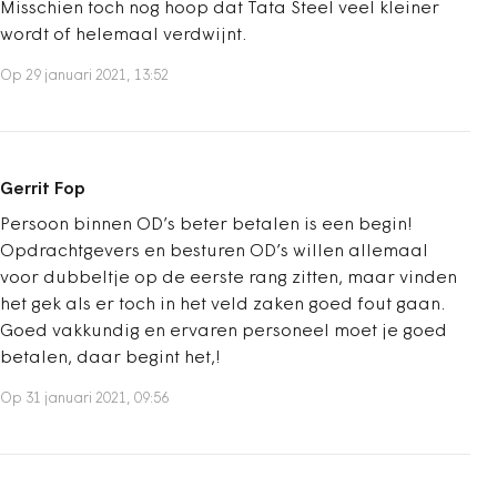
Misschien toch nog hoop dat Tata Steel veel kleiner
wordt of helemaal verdwijnt.
Op 29 januari 2021, 13:52
Gerrit Fop
Persoon binnen OD’s beter betalen is een begin!
Opdrachtgevers en besturen OD’s willen allemaal
voor dubbeltje op de eerste rang zitten, maar vinden
het gek als er toch in het veld zaken goed fout gaan.
Goed vakkundig en ervaren personeel moet je goed
betalen, daar begint het,!
Op 31 januari 2021, 09:56