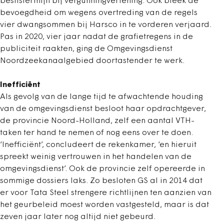
beslistermijn bij vergunningverlening. Ook bleek de
bevoegdheid om wegens overtreding van de regels
vier dwangsommen bij Harsco in te vorderen verjaard.
Pas in 2020, vier jaar nadat de grafietregens in de
publiciteit raakten, ging de Omgevingsdienst
Noordzeekanaalgebied doortastender te werk.
Inefficiënt
Als gevolg van de lange tijd te afwachtende houding
van de omgevingsdienst besloot haar opdrachtgever,
de provincie Noord-Holland, zelf een aantal VTH-
taken ter hand te nemen of nog eens over te doen.
‘Inefficiënt’, concludeert de rekenkamer, ‘en hieruit
spreekt weinig vertrouwen in het handelen van de
omgevingsdienst’. Ook de provincie zelf opereerde in
sommige dossiers laks. Zo besloten GS al in 2014 dat
er voor Tata Steel strengere richtlijnen ten aanzien van
het geurbeleid moest worden vastgesteld, maar is dat
zeven jaar later nog altijd niet gebeurd.