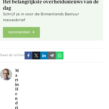
Het belangrijkste overheidsnieuws van de
dag
Schrijf je in voor de Binnenlands Bestuur
nieuwsbrief
aanmelden
Deel dit artikel
M
a
rt
in
H
e
n
d
ri