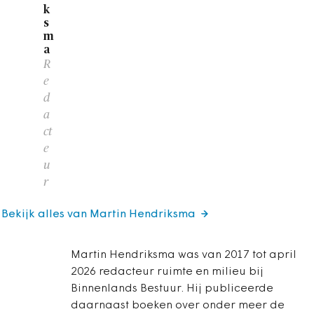
k
s
m
a
R
e
d
a
ct
e
u
r
Bekijk alles van Martin Hendriksma
Martin Hendriksma was van 2017 tot april
2026 redacteur ruimte en milieu bij
Binnenlands Bestuur. Hij publiceerde
daarnaast boeken over onder meer de