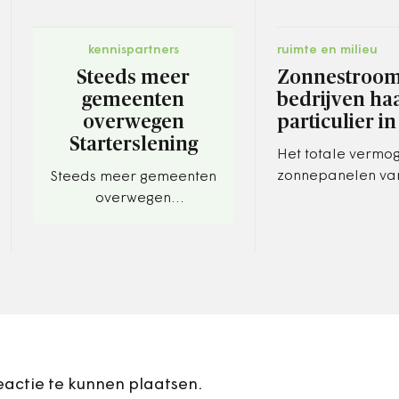
kennispartners
ruimte en milieu
Steeds meer
Zonnestroo
gemeenten
bedrijven haa
overwegen
particulier in
Starterslening
Het totale vermo
zonnepanelen va
Steeds meer gemeenten
was vorig jaar vo
overwegen
hoger dan dat va
Starterslening. Aantal
zonnepanelen op
jonge huizenkopers stijgt
De opening van…
tijdens coronacrisis
eactie te kunnen plaatsen.