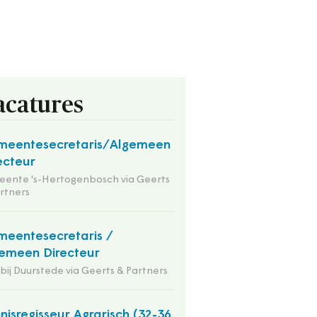
acatures
meentesecretaris/Algemeen
ecteur
ente 's-Hertogenbosch via Geerts
rtners
eentesecretaris /
emeen Directeur
 bij Duurstede via Geerts & Partners
nisregisseur Agrarisch (32-36