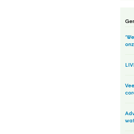
Ger
‘We
onz
LI
Vee
cor
Adv
wat