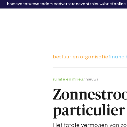
home
vacatures
academie
adverteren
events
nieuwsbrief
online
bestuur en organisatie
financi
ruimte en milieu
/
nieuws
Zonnestroo
particulier
Het totale vermogen van zo