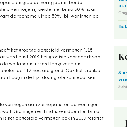
epanelen groeide vorig jaar in beide
uur
esteld vermogen groeide met bijna 50% naar
Omg
kwam de toename uit op 59%, bij woningen op
Bek
eft het grootste opgesteld vermogen (115
K
r werd eind 2019 het grootste zonnepark van
n de weilanden tussen Hoogezand en
nelen op 117 hectare grond. Ook het Drentse
Sli
an hoog in de lijst door grote zonneparken.
vra
Solv
otste vermogen aan zonnepanelen op woningen.
gawatt. Groningen en Eindhoven doen het bijna
n is het opgesteld vermogen ook in 2019 relatief