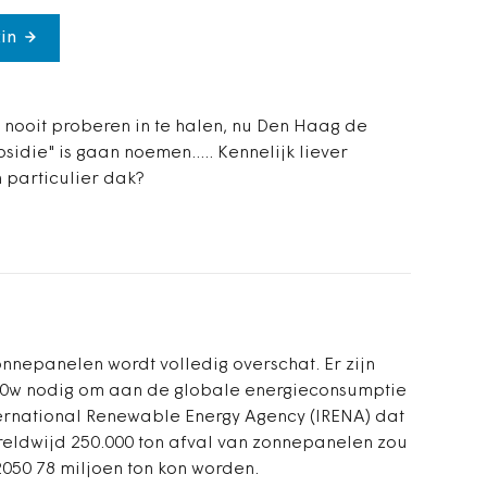
in
 nooit proberen in te halen, nu Den Haag de
sidie" is gaan noemen..... Kennelijk liever
particulier dak?
epanelen wordt volledig overschat. Er zijn
50w nodig om aan de globale energieconsumptie
nternational Renewable Energy Agency (IRENA) dat
ereldwijd 250.000 ton afval van zonnepanelen zou
2050 78 miljoen ton kon worden.