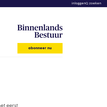
inloggen
zoeken
abonneer nu
et eerst