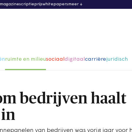
 magazine
scriptieprijs
whitepapers
meer
ën
ruimte en milieu
sociaal
digitaal
carrière
juridisch
m bedrijven haalt
 in
nnepanelen van bedrijven was vorig jaar voor h