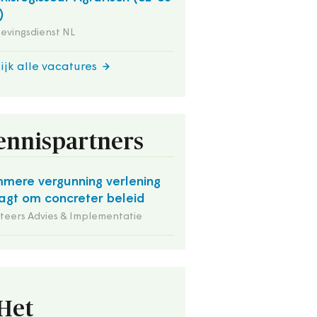
)
evingsdienst NL
ijk alle vacatures
ennispartners
mmere vergunning verlening
agt om concreter beleid
iteers Advies & Implementatie
Het