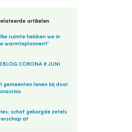
elateerde artikelen
lke ruimte hebben we in
e warmteplannen?’
VEBLOG CORONA 8 JUNI
l gemeenten lenen bij door
onacrisis
ies: schaf geborgde zetels
erschap af