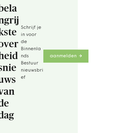
bela
ngrij
Schrijf je
kste
in voor
over
de
Binnenla
heid
nds
aanmelden
Bestuur
snie
nieuwsbri
uws
ef
van
de
dag