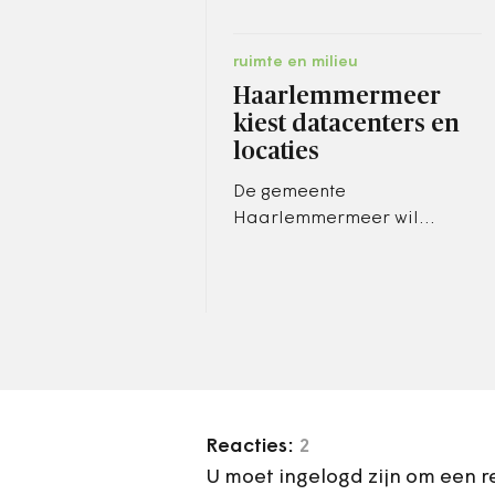
ruimte en milieu
Haarlemmermeer
kiest datacenters en
locaties
De gemeente
Haarlemmermeer wil
specifieke
bedrijventerreinen gaan
aanwijzen als
vestigingsgebieden voor
groene, duurzame en
innovatieve…
Reacties:
2
U moet ingelogd zijn om een r