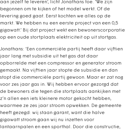
aan jezelf te leveren’, licht Jonathans toe. ‘We zijn
begonnen om te kijken of het model werkt. Of de
levering goed gaat. Eerst kochten we alles op de
markt. We hebben nu een eerste project van een 0,5
gigawatt.’ Bij dat project wekt een bewonerscorporatie
op een oude stortplaats elektriciteit op uit stortgas.
Jonathans: ‘Een commerciële partij heeft daar vijftien
jaar lang met subsidie uit het gas dat daar
opborrelde met een compressor en generator stroom
gemaakt. Na vijftien jaar stopte de subsidie en dan
stopt die commerciële partij gewoon. Maar er zat nog
voor zes jaar gas in. Wij hebben ervoor gezorgd dat
de bewoners die tegen die stortplaats aankijken met
z’n allen een iets kleinere motor gekocht hebben,
waarmee ze zes jaar stroom opwekken. De gemeente
heeft gezegd: wij staan garant, want die halve
gigawatt stroom gaan wij nu inzetten voor
lantaarnpalen en een sporthal. Door die constructie,