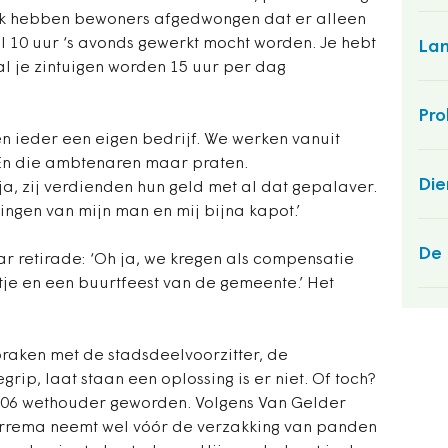
ijk hebben bewoners afgedwongen dat er alleen
l 10 uur ‘s avonds gewerkt mocht worden. Je hebt
Lam
 al je zintuigen worden 15 uur per dag
Pro
en ieder een eigen bedrijf. We werken vanuit
. En die ambtenaren maar praten.
Die
ja, zij verdienden hun geld met al dat gepalaver.
gen van mijn man en mij bijna kapot.’
De
r retirade: ‘Oh ja, we kregen als compensatie
ntje en een buurtfeest van de gemeente.’ Het
raken met de stadsdeelvoorzitter, de
ip, laat staan een oplossing is er niet. Of toch?
2006 wethouder geworden. Volgens Van Gelder
errema neemt wel vóór de verzakking van panden