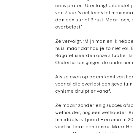
eens praten. Urenlang! Uiteindel
van 7 uur ’s ochtends tot maximaa
dan een uur of 9 rust. Maar toch,
overbelast.’
Ze vervolgt. ‘Mijn man en ik hebb
huis, maar dat hou je zo niet vol
Bagatelliseerden onze situatie. Ts
Ondertussen gingen de ondernemin
Als ze even op adem komt van haa
voor al die overlast een geveltui
cynisme druipt er vanaf.
Ze maakt zonder enig succes afsp
wethouder, nog een wethouder. Begr
Inmiddels is Tjeerd Herrema in 
vind hij haar een kenau. Maar H