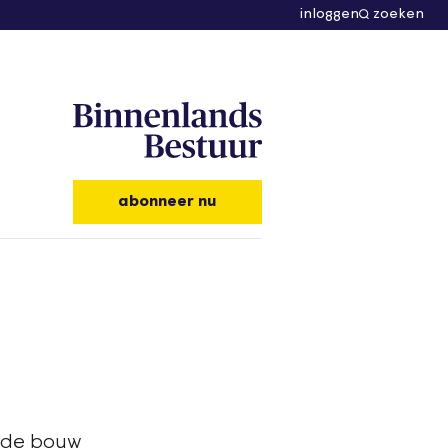
inloggen
zoeken
abonneer nu
r de bouw