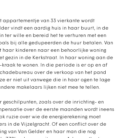
het appartementje van 33 vierkante wordt
er vindt een aardig huis in haar buurt, in de
in ter wille en bereid het te verhuren met een
zoals bij alle gedupeerden de huur betalen. Van
et haar kinderen naar een behoorlijke woning
et gezin in de Kerkstraat. In haar woning aan de
-kraak te wonen. In die periode is er op en af
Schadebureau over de verkoop van het pand
e er niet uit vanwege die in haar ogen te lage
andere makelaars lijken niet mee te tellen.
geschilpunten, zoals over de inrichting- en
ompensatie over de eerste maanden wordt ineens
 ook ruzie over wie de energierekening moet
s in de Vijzelgracht. Of een conflict over de
ing van Van Gelder en haar man die nog