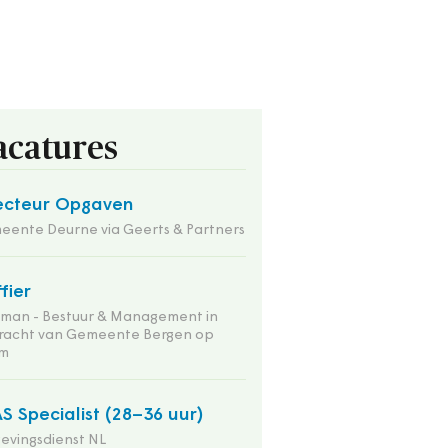
acatures
ecteur Opgaven
ente Deurne via Geerts & Partners
ffier
tman - Bestuur & Management in
racht van Gemeente Bergen op
m
S Specialist (28–36 uur)
evingsdienst NL