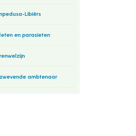
pedusa-Libiërs
leten en parasieten
renwelzijn
 zwevende ambtenaar