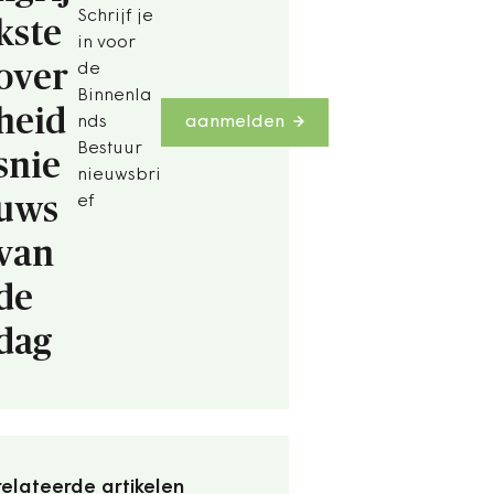
Schrijf je
kste
in voor
over
de
Binnenla
heid
nds
aanmelden
Bestuur
snie
nieuwsbri
uws
ef
van
de
dag
elateerde artikelen