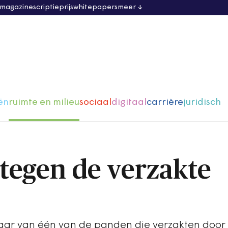
 magazine
scriptieprijs
whitepapers
meer
ën
ruimte en milieu
sociaal
digitaal
carrière
juridisch
 tegen de verzakte
naar van één van de panden die verzakten doo