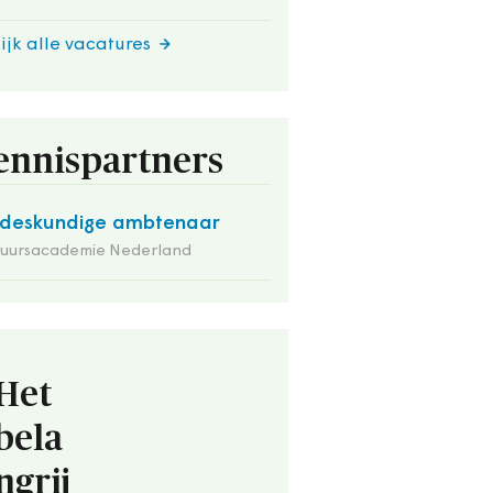
ijk alle vacatures
ennispartners
deskundige ambtenaar
tuursacademie Nederland
Het
bela
ngrij