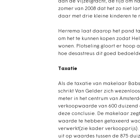
aan de Vijzelgracht, de tijd om h
zomer van 2008 dat het zo niet la
daar met drie kleine kinderen te
Herrema laat daarop het pand t
om het te kunnen kopen zodat He
wonen. Plotseling gloort er hoop 
hoe desastreus dit goed bedoelde
Taxatie
Als de taxatie van makelaar Babs
schrikt Van Gelder zich wezenloo
meter in het centrum van Amster
verkoopwaarde van 600 duizend eu
deze conclusie. De makelaar zeg
waarde te hebben getaxeerd waari
verwerkt(zie kader verkoopprijs)
uit op waardes tussen de 875 dui