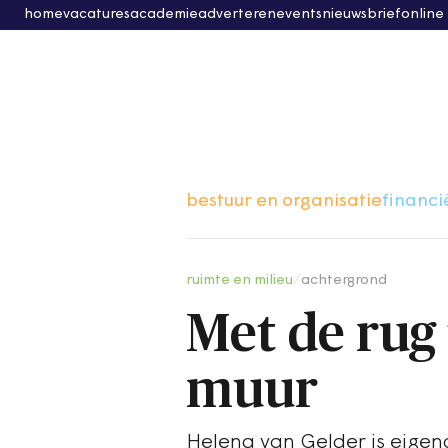
home
vacatures
academie
adverteren
events
nieuwsbrief
online
bestuur en organisatie
financi
ruimte en milieu
/
achtergrond
Met de rug
muur
Helena van Gelder is eige