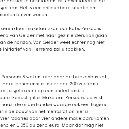
aar dossier te bestuderen. Hij concludeert in de
nger kan. Het is een onhoudbare situatie om
 moeten blijven wonen.
axeren door makelaarskantoor Babs Persoons
lena van Gelder met haar gezin elders kan gaan
aan de horizon. Van Gelder weet echter nog niet
 initiatief van Herrema zal uitpakken.
 Persoons 3 weken later door de brievenbus valt,
s. Haar benedenhuis, meer dan 200 vierkante
dam, is getaxeerd op een onderhandse
ro. Een schijntje. Makelaar Persoons betwist
t naast de onderhandse waarde ook een hogere
n de bouw van het metrostation niet is
. Vier taxaties door vier andere makelaars komen
zend en 1.050 duizend euro. Maar dat mag niet