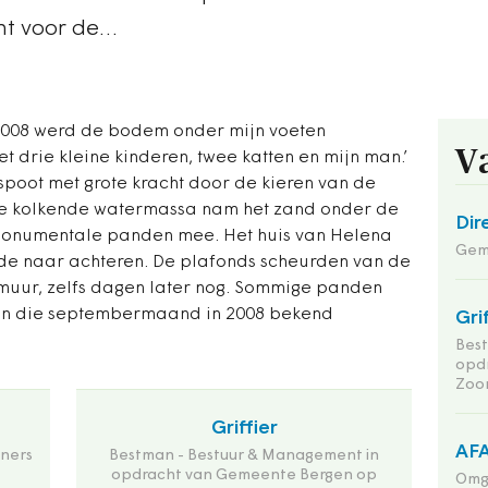
cht voor de…
2008 werd de bodem onder mijn voeten
V
t drie kleine kinderen, twee katten en mijn man.’
spoot met grote kracht door de kieren van de
De kolkende watermassa nam het zand onder de
Dir
monumentale panden mee. Het huis van Helena
Geme
lde naar achteren. De plafonds scheurden van de
muur, zelfs dagen later nog. Sommige panden
d in die septembermaand in 2008 bekend
Gri
Bes
opd
Zoo
Griffier
AFA
ners
Bestman - Bestuur & Management in
opdracht van Gemeente Bergen op
Omg