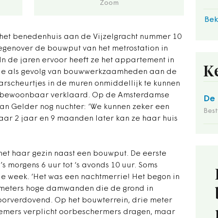
Zoom
Bek
 het benedenhuis aan de Vijzelgracht nummer 10
 tegenover de bouwput van het metrostation in
n de jaren ervoor heeft ze het appartement in
K
ade als gevolg van bouwwerkzaamheden aan de
arscheurtjes in de muren onmiddellijk te kunnen
onbewoonbaar verklaard. Op de Amsterdamse
De 
 Van Gelder nog nuchter: ‘We kunnen zeker een
Bes
aar 2 jaar en 9 maanden later kan ze haar huis
met haar gezin naast een bouwput. De eerste
s morgens 6 uur tot ‘s avonds 10 uur. Soms
de week. ‘Het was een nachtmerrie! Het begon in
n meters hoge damwanden die de grond in
orverdovend. Op het bouwterrein, drie meter
nemers verplicht oorbeschermers dragen, maar