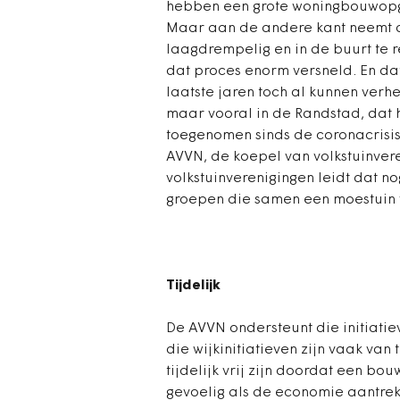
hebben een grote woningbouwopgav
Maar aan de andere kant neemt 
laagdrempelig en in de buurt te r
dat proces enorm versneld. En da
laatste jaren toch al kunnen verh
maar vooral in de Randstad, dat h
toegenomen sinds de coronacrisi
AVVN, de koepel van volkstuinver
volkstuinverenigingen leidt dat no
groepen die samen een moestuin wi
Tijdelijk
De AVVN ondersteunt die initiatie
die wijkinitiatieven zijn vaak van
tijdelijk vrij zijn doordat een b
gevoelig als de economie aantrekt