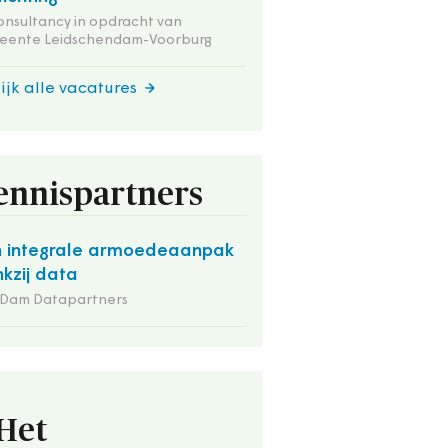
onsultancy in opdracht van
eente Leidschendam-Voorburg
ijk alle vacatures
ennispartners
 integrale armoedeaanpak
kzij data
 Dam Datapartners
Het