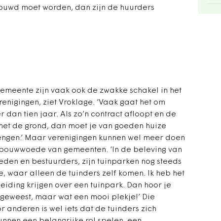
ebouwd moet worden, dan zijn de huurders
meente zijn vaak ook de zwakke schakel in het
renigingen, ziet Vroklage. ‘Vaak gaat het om
dan tien jaar. Als zo’n contract afloopt en de
et de grond, dan moet je van goeden huize
engen.’ Maar verenigingen kunnen wel meer doen
e bouwwoede van gemeenten. ‘In de beleving van
eden en bestuurders, zijn tuinparken nog steeds
, waar alleen de tuinders zelf komen. Ik heb het
leiding krijgen over een tuinpark. Dan hoor je
t geweest, maar wat een mooi plekje!’ Die
 anderen is wel iets dat de tuinders zich