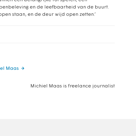
nnen een belangrijke rol spelen, een
oenbeleving en de leefbaarheid van de buurt.
pen staan, en de deur wijd open zetten.’
iel Maas
Michiel Maas is freelance journalist