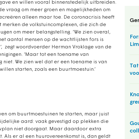
e en willen vooral binnenstedelijk uitbreiden.
de vraag om meer groen en mogelijkheden om
ecreëren alleen maar toe. De coronacrisis heeft
Ger
t merken de volkstuincomplexen, die zich de
eugen om meer belangstelling. ‘We zien overal,
For
et aantal mensen op de wachtlijsten fors is
Lim
s’, zegt woordvoerder Herman Vroklage van de
enigingen. ‘Maar tot een toename van
g niet. We zien wel dat er een toename is van
Tat
llen starten, zoals een buurtmoestuin.’
voo
Kno
gre
ven om buurtmoestuinen te starten, maar juist
 tijdelijke aard: vaak gevestigd op plekken die
Gou
ouwplan niet doorgaat. Maar daardoor extra
col
. Als er al een huurovereenkomst is, dan geldt