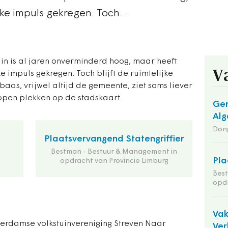
nke impuls gekregen. Toch…
uin is al jaren onverminderd hoog, maar heeft
V
e impuls gekregen. Toch blijft de ruimtelijke
aas, vrijwel altijd de gemeente, ziet soms liever
pen plekken op de stadskaart.
Gem
Alg
Dong
Plaatsvervangend Statengriffier
Bestman - Bestuur & Management in
Pla
opdracht van Provincie Limburg
Bes
opdr
Va
erdamse volkstuinvereniging Streven Naar
Ver