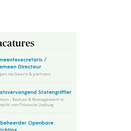
acatures
eentesecretaris /
emeen Directeur
en via Geerts & partners
atsvervangend Statengriffier
tman - Bestuur & Management in
acht van Provincie Limburg
kbeheerder Openbare
lichting