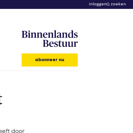
inloggen
zoeken
abonneer nu
t
eeft door