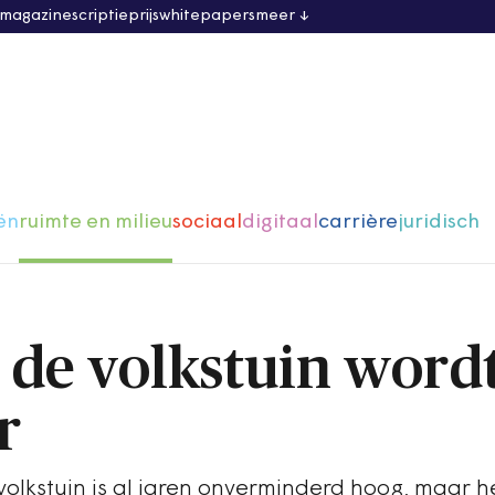
 magazine
scriptieprijs
whitepapers
meer
ën
ruimte en milieu
sociaal
digitaal
carrière
juridisch
 de volkstuin word
r
volkstuin is al jaren onverminderd hoog, maar h