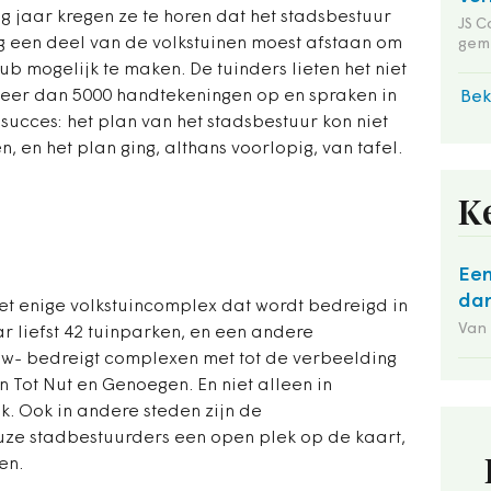
 jaar kregen ze te horen dat het stadsbestuur
JS C
g een deel van de volkstuinen moest afstaan om
gem
ub mogelijk te maken. De tuinders lieten het niet
meer dan 5000 handtekeningen op en spraken in
Bek
succes: het plan van het stadsbestuur kon niet
en het plan ging, althans voorlopig, van tafel.
K
Een
dan
het enige volkstuincomplex dat wordt bedreigd in
Van
 liefst 42 tuinparken, en een andere
- bedreigt complexen met tot de verbeelding
 Tot Nut en Genoegen. En niet alleen in
k. Ook in andere steden zijn de
uze stadbestuurders een open plek op de kaart,
en.