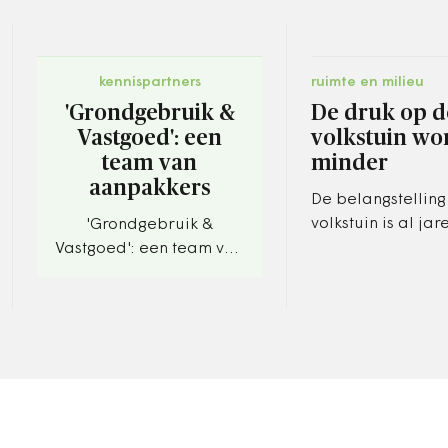
kennispartners
ruimte en milieu
'Grondgebruik &
De druk op d
Vastgoed': een
volkstuin wor
team van
minder
aanpakkers
De belangstelling
volkstuin is al jar
'Grondgebruik &
onverminderd ho
Vastgoed': een team van
heeft door de cor
aanpakkers. Vijf jaar
nog een flinke im
werkervaring in twee
gekregen. Toch…
jaar.