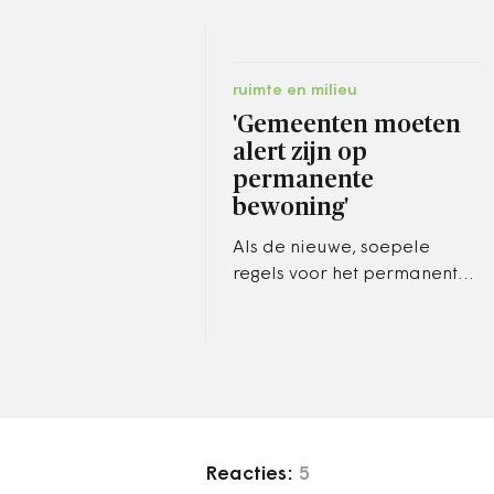
ruimte en milieu
'Gemeenten moeten
alert zijn op
permanente
bewoning'
Als de nieuwe, soepele
regels voor het permanent
bewonen van
recreatiewoningen straks
worden ingevoerd, moeten
gemeenten alert blijven…
Reacties:
5