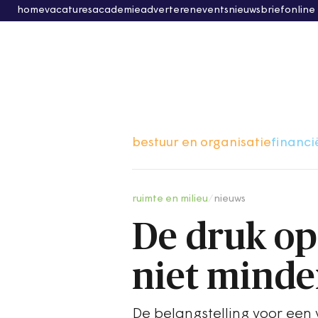
home
vacatures
academie
adverteren
events
nieuwsbrief
online
bestuur en organisatie
financi
ruimte en milieu
/
nieuws
De druk op
niet minde
De belangstelling voor een 