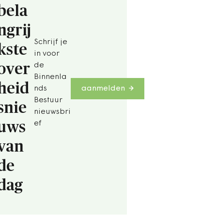
bela
ngrij
Schrijf je
kste
in voor
over
de
Binnenla
heid
nds
aanmelden
Bestuur
snie
nieuwsbri
uws
ef
van
de
dag