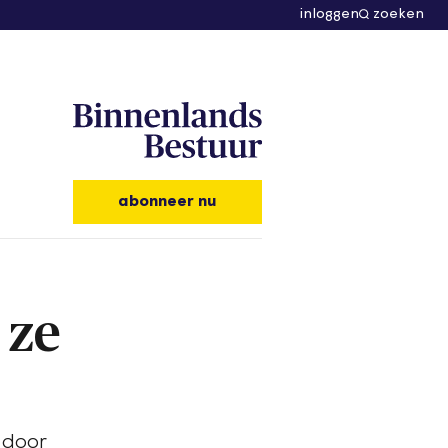
inloggen
zoeken
abonneer nu
 ze
 door