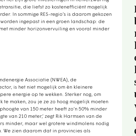
et net zijn grote investeringen in netverzwaring
ansitie, die liefst zo kostenefficiënt mogelijk
rder. In sommige RES-regio’s is daarom gekozen
 worden ingepast in een groen landschap: de
met minder horizonvervuiling en vooral minder
denergie Associatie (NWEA), de
tor, is het niet mogelijk om èn kleinere
ere energie op te wekken. Sterker nog, om
 te maken, zou je ze zo hoog mogelijk moeten
iphoogte van 150 meter heeft zo’n 50% minder
gte van 210 meter,’ zegt Rik Harmsen van de
ors minder, maar wel grotere windmolens nodig
. We zien daarom dat in provincies als