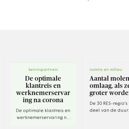
kennispartners
ruimte en milieu
De optimale
Aantal molen
klantreis en
omlaag, als 
werknemerservar
groter word
ing na corona
De 30 RES-regio’s
deel van de duu
De optimale klantreis en
stroom laten opw
werknemerservaring na
windmolens. Maa
corona. Maar wat wil de