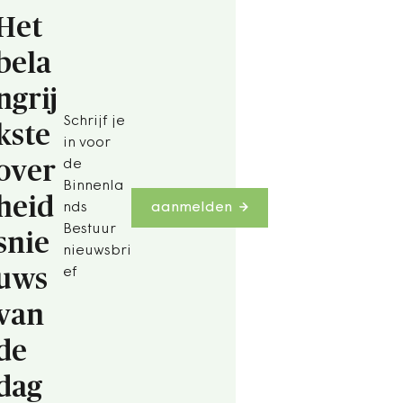
Het
bela
ngrij
Schrijf je
kste
in voor
over
de
Binnenla
heid
nds
aanmelden
Bestuur
snie
nieuwsbri
uws
ef
van
de
dag