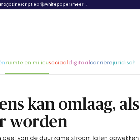
 magazine
scriptieprijs
whitepapers
meer
ën
ruimte en milieu
sociaal
digitaal
carrière
juridisch
ens kan omlaag, als
er worden
en deel van de duurzame stroom laten opwekken