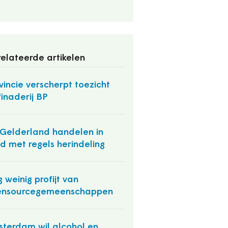
elateerde artikelen
vincie verscherpt toezicht
finaderij BP
Gelderland handelen in
ijd met regels herindeling
 weinig profijt van
ensourcegemeenschappen
terdam wil alcohol en