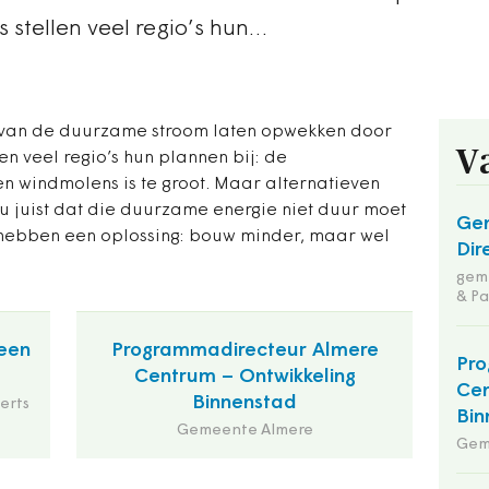
 stellen veel regio’s hun…
l van de duurzame stroom laten opwekken door
V
n veel regio’s hun plannen bij: de
 windmolens is te groot. Maar alternatieven
ou juist dat die duurzame energie niet duur moet
Ge
e hebben een oplossing: bouw minder, maar wel
Dir
geme
& Pa
een
Programmadirecteur Almere
Pro
Centrum – Ontwikkeling
Cen
Binnenstad
erts
Bin
Gemeente Almere
Gem