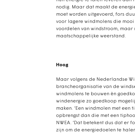
hun energie te laten leveren aan h
nodig. Maar dat maakt de energietr
moet worden uitgevoerd, fors duu
voor lagere windmolens die mooi
voordelen van windstroom, maar 
maatschappelijke weerstand.
Hoog
Maar volgens de Nederlandse Win
brancheorganisatie van de windsec
windmolens te bouwen èn goedkop
windenergie zo goedkoop mogelijk
maken. ‘Een windmolen met een t
opbrengst dan die met een tiphoo
NWEA. ‘Dat betekent dus dat er f
zijn om de energiedoelen te halen