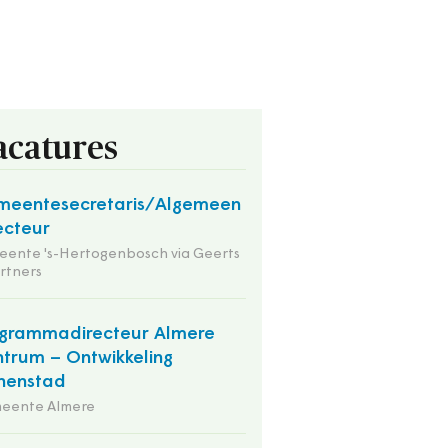
acatures
meentesecretaris/Algemeen
ecteur
ente 's-Hertogenbosch via Geerts
rtners
grammadirecteur Almere
trum – Ontwikkeling
nenstad
eente Almere