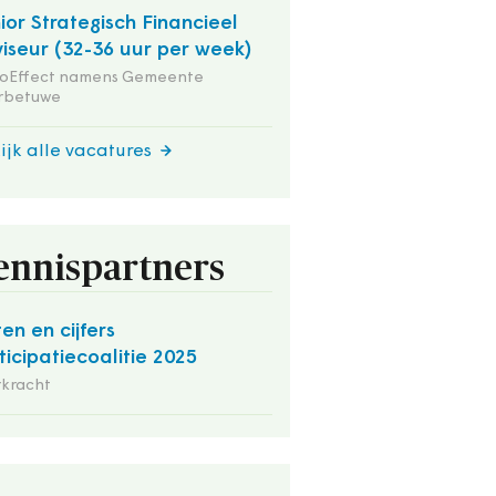
ior Strategisch Financieel
iseur (32-36 uur per week)
ioEffect namens Gemeente
rbetuwe
ijk alle vacatures
ennispartners
ten en cijfers
ticipatiecoalitie 2025
rkracht