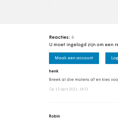
nauwelijks nog. Hoewel,
afgelopen zomer…
Reacties:
6
U moet ingelogd zijn om een r
Maak een account
Log
henk
Breek al die molens af en kies voo
Op 13 april 2021, 18:31
Robin