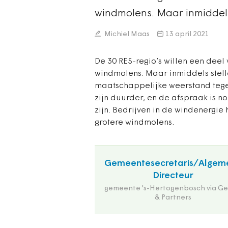
windmolens. Maar inmiddels
Michiel Maas
13 april 2021
De 30 RES-regio’s willen een dee
windmolens. Maar inmiddels stelle
maatschappelijke weerstand tegen
zijn duurder, en de afspraak is n
zijn. Bedrijven in de windenergi
grotere windmolens.
Gemeentesecretaris/Algem
Directeur
gemeente 's-Hertogenbosch via Ge
& Partners