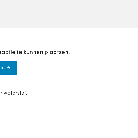
stellen veel regio
werknemer?
eactie te kunnen plaatsen.
in
r waterstof.