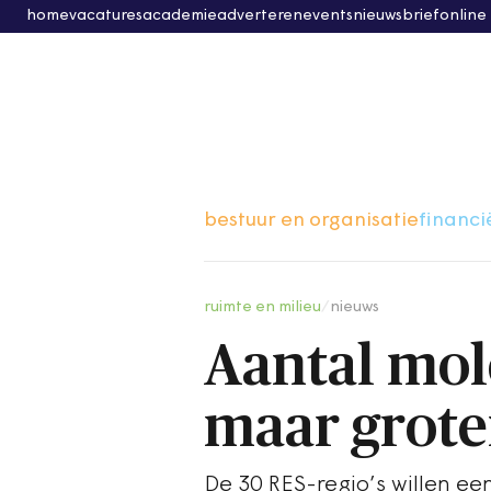
home
vacatures
academie
adverteren
events
nieuwsbrief
online
bestuur en organisatie
financi
ruimte en milieu
/
nieuws
Aantal mol
maar grot
De 30 RES-regio’s willen e