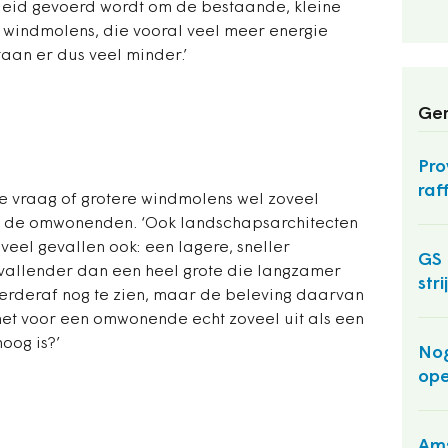
leid gevoerd wordt om de bestaande, kleine
 windmolens, die vooral veel meer energie
taan er dus veel minder.’
Ger
Pro
raf
e vraag of grotere windmolens wel zoveel
an de omwonenden. ‘Ook landschapsarchitecten
veel gevallen ook: een lagere, sneller
GS 
allender dan een heel grote die langzamer
str
 verderaf nog te zien, maar de beleving daarvan
het voor een omwonende echt zoveel uit als een
oog is?’
Nog
op
Ams