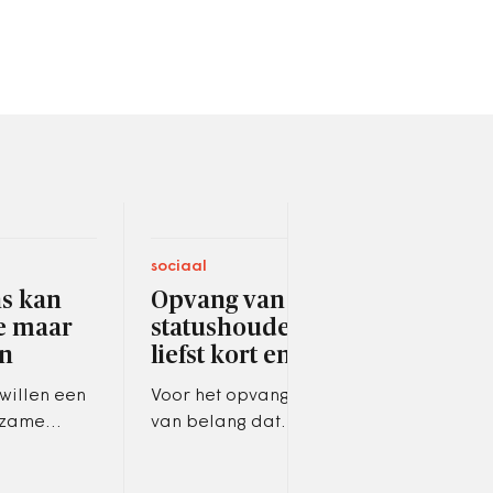
sociaal
digit
s kan
Opvang van
Age
ze maar
statushouders het
wil
en
liefst kort en actief
Door
en d
 willen een
Voor het opvangbeleid is het
afha
rzame
van belang dat
infr
ekken door
statushouders zo min
take
r inmiddels
mogelijk verhuizen tussen