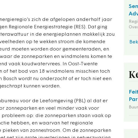
Sen
Adv
ergieregio’s zich de afgelopen anderhalf jaar
Reg
gen Regionale Energiestrategie (RES). Dat ging
Ove
 terawattuur in de energieplannen makkelijk zou
veelheden op te wekken stroom de komende
Bek
eurd moeten worden door gemeenteraden, en
 waar de zonneparken en windmolens komen te
lend vaak koudwatervrees. In Oost-Twente
of het bod van 18 windmolens misschien toch
K
 Bosch wordt nu onderzocht of er toch niet een
geschrapt kunnen worden.
Fei
Par
nbureau voor de Leefomgeving (PBL) al dat er
Buu
or zonneparken en veel minder vaak voor
en probleem op: die zonneparken staan vaak op
nctie hebben, en waarvan het regionale
rote pieken van zonnestroom. Om de zonneparken