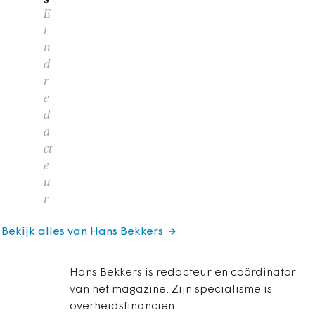
E
i
n
d
r
e
d
a
ct
e
u
r
Bekijk alles van Hans Bekkers
Hans Bekkers is redacteur en coördinator
van het magazine. Zijn specialisme is
overheidsfinanciën.