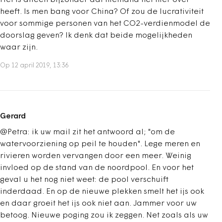
Het is alleen bijzonder dat niemand het hier over
heeft. Is men bang voor China? Of zou de lucrativiteit
voor sommige personen van het CO2-verdienmodel de
doorslag geven? Ik denk dat beide mogelijkheden
waar zijn.
Op 12 april 2019, 13:36
Gerard
@Petra: ik uw mail zit het antwoord al; "om de
watervoorziening op peil te houden". Lege meren en
rivieren worden vervangen door een meer. Weinig
invloed op de stand van de noordpool. En voor het
geval u het nog niet weet: de pool verschuift
inderdaad. En op de nieuwe plekken smelt het ijs ook
en daar groeit het ijs ook niet aan. Jammer voor uw
betoog. Nieuwe poging zou ik zeggen. Net zoals als uw