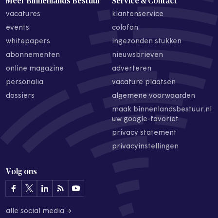
Meer Binnenlands Bestuur
Service & Contact
vacatures
klantenservice
events
colofon
whitepapers
ingezonden stukken
abonnementen
nieuwsbrieven
online magazine
adverteren
personalia
vacature plaatsen
dossiers
algemene voorwaarden
maak binnenlandsbestuur.nl
uw google-favoriet
privacy statement
privacyinstellingen
Volg ons
alle social media →