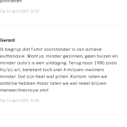
profiteren.
Op 12 april 2019, 12:37
Gerard
Ik begrijp dat f.smit voorstander is van actieve
euthanasie. Want ja; minder gezinnen, geen huizen en
minder auto's is een uitdaging. Terug naar 1980 zoals
hij/zij wil, betekent toch snel 4 miljoen inwoners
minder. Dat zijn heel wat pillen. Kortom: laten we
ambitie hebben maar laten we wel reëel blijven
meneer/mevrouw smit.
Op 12 april 2019, 12:40