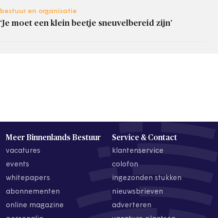
bestuur en organisatie
‘Je moet een klein beetje sneuvelbereid zijn’
Meer Binnenlands Bestuur
Service & Contact
vacatures
klantenservice
events
colofon
whitepapers
ingezonden stukken
abonnementen
nieuwsbrieven
online magazine
adverteren