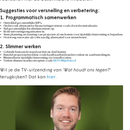
Suggesties voor versnelling en verbetering:
1. Programmatisch samenwerken
Ontwikkel gezamenlijke IHP’s.
Onderzoek alternatieve financieringsvormen zoals doordecentralisatie.
Stel gezamenlijke kwaliteitsnormen op.
Richt uitvoeringsorganisaties in.
Stem planning en fasering van projecten af om kosten voor tijdelijke huisvesting te beperken.
Overweeg renovatie als volwaardig alternatief voor nieuwbouw.
2. Slimmer werken
Gebruik bestaande standaarden en deel kennis.
Bundel projectonderdelen zoals haalbaarheidsonderzoeken en aanbestedingen.
Minimaliseer tijdelijke huisvesting via wissellocaties.
Verken slimme marktconcepten zoals
HEVO MijnSchool
Wil je de TV-uitzending van
'Wat houdt ons tegen?
'
terugkijken? Dat kan
hier
.