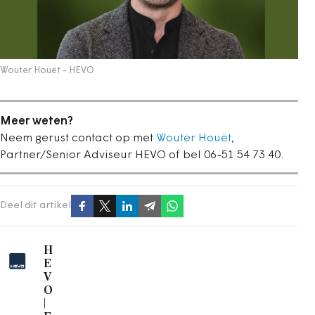
Wouter Houët - HEVO
Meer weten?
Neem gerust contact op met
Wouter Houët
,
Partner/Senior Adviseur HEVO of bel 06-51 54 73 40.
Deel dit artikel
H
E
V
O
|