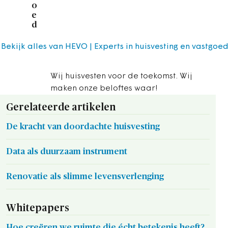
o
e
d
Bekijk alles van HEVO | Experts in huisvesting en vastgoe
Wij huisvesten voor de toekomst. Wij
maken onze beloftes waar!
Gerelateerde artikelen
De kracht van doordachte huisvesting
Data als duurzaam instrument
Renovatie als slimme levensverlenging
Whitepapers
Hoe creëren we ruimte die écht betekenis heeft?