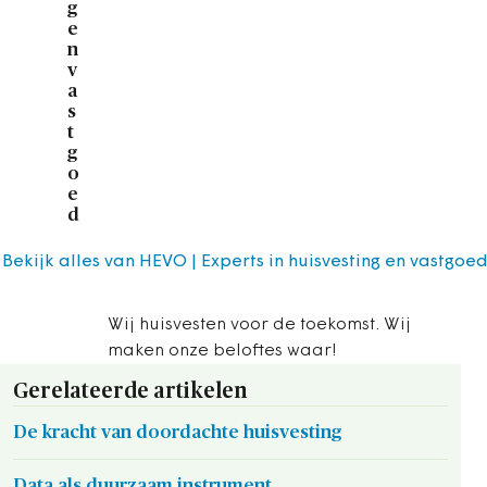
g
e
n
v
a
s
t
g
o
e
d
Bekijk alles van HEVO | Experts in huisvesting en vastgoe
Wij huisvesten voor de toekomst. Wij
maken onze beloftes waar!
Gerelateerde artikelen
De kracht van doordachte huisvesting
Data als duurzaam instrument