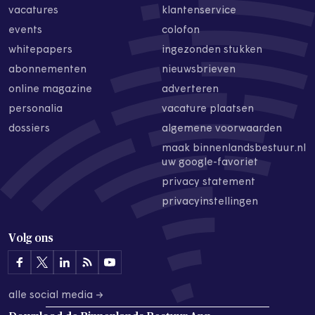
vacatures
klantenservice
events
colofon
whitepapers
ingezonden stukken
abonnementen
nieuwsbrieven
online magazine
adverteren
personalia
vacature plaatsen
dossiers
algemene voorwaarden
maak binnenlandsbestuur.nl
uw google-favoriet
privacy statement
privacyinstellingen
Volg ons
alle social media →