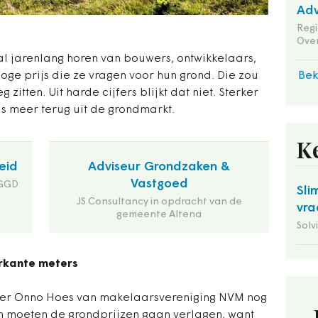
Adv
Reg
Ove
al jarenlang horen van bouwers, ontwikkelaars,
ge prijs die ze vragen voor hun grond. Die zou
Bek
itten. Uit harde cijfers blijkt dat niet. Sterker
s meer terug uit de grondmarkt.
K
eid
Adviseur Grondzaken &
Vastgoed
 GGD
Sli
JS Consultancy in opdracht van de
vra
gemeente Altena
Solv
erkante meters
zitter Onno Hoes van makelaarsvereniging NVM nog
 moeten de grondprijzen gaan verlagen, want