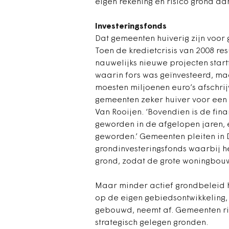
eigen rekening en risico grond a
Investeringsfonds
Dat gemeenten huiverig zijn voor
Toen de kredietcrisis van 2008 re
nauwelijks nieuwe projecten star
waarin fors was geïnvesteerd, ma
moesten miljoenen euro’s afschrijv
gemeenten zeker huiver voor een n
Van Rooijen. ‘Bovendien is de fin
geworden in de afgelopen jaren, e
geworden.’ Gemeenten pleiten in
grondinvesteringsfonds waarbij het
grond, zodat de grote woningbo
Maar minder actief grondbeleid 
op de eigen gebiedsontwikkeling
gebouwd, neemt af. Gemeenten ri
strategisch gelegen gronden.