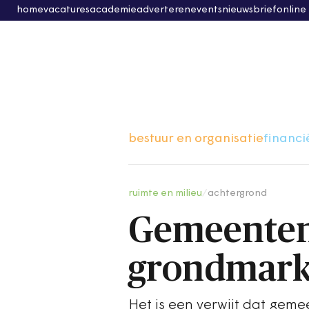
home
vacatures
academie
adverteren
events
nieuwsbrief
online
bestuur en organisatie
financi
ruimte en milieu
/
achtergrond
Gemeenten
grondmark
Het is een verwijt dat geme