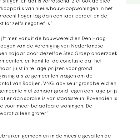
 stijgen. En dat is verrassend, ziet ook de Stec
rkoopprijs van nieuwbouwkoopwoningen in het
procent hoger lag dan een jaar eerder en de
tot zelfs negatief is.’
blijft men vanuit de bouwwereld en Den Haag
noegen van de Vereniging van Nederlandse
open najaar door dezelfde Stec Groep onderzoek
meenten, en komt tot de conclusie dat het
maar juist in te lage prijzen voor grond.
gissing als ze gemeenten vragen om de
hantal van Rooijen, VNG-adviseur grondbeleid en
s gemeente niet zomaar grond tegen een lage prijs
t er dan sprake is van staatssteun. Bovendien is
tie voor meer betaalbare woningen. De
ordt alleen groter.’
 gebruiken gemeenten in de meeste gevallen de