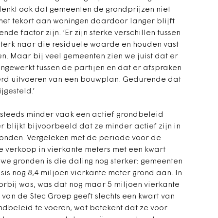
 denkt ook dat gemeenten de grondprijzen niet
het tekort aan woningen daardoor langer blijft
nde factor zijn. ‘Er zijn sterke verschillen tussen
terk naar die residuele waarde en houden vast
n. Maar bij veel gemeenten zien we juist dat er
ngewerkt tussen de partijen en dat er afspraken
erd uitvoeren van een bouwplan. Gedurende dat
jgesteld.’
n steeds minder vaak een actief grondbeleid
r blijkt bijvoorbeeld dat ze minder actief zijn in
ronden. Vergeleken met de periode voor de
de verkoop in vierkante meters met een kwart
e gronden is die daling nog sterker: gemeenten
isis nog 8,4 miljoen vierkante meter grond aan. In
orbij was, was dat nog maar 5 miljoen vierkante
 van de Stec Groep geeft slechts een kwart van
dbeleid te voeren, wat betekent dat ze voor