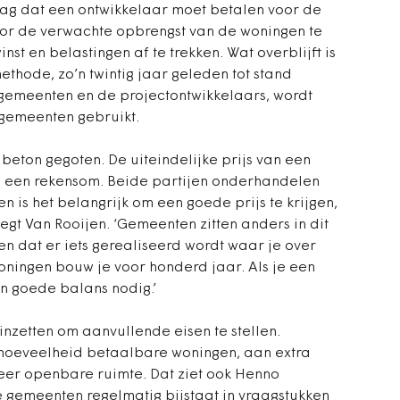
ag dat een ontwikkelaar moet betalen voor de
or de verwachte opbrengst van de woningen te
t en belastingen af te trekken. Wat overblijft is
thode, zo’n twintig jaar geleden tot stand
gemeenten en de projectontwikkelaars, wordt
gemeenten gebruikt.
 beton gegoten. De uiteindelijke prijs van een
n een rekensom. Beide partijen onderhandelen
n is het belangrijk om een goede prijs te krijgen,
 zegt Van Rooijen. ‘Gemeenten zitten anders in dit
en dat er iets gerealiseerd wordt waar je over
oningen bouw je voor honderd jaar. Als je een
en goede balans nodig.’
nzetten om aanvullende eisen te stellen.
 hoeveelheid betaalbare woningen, aan extra
er openbare ruimte. Dat ziet ook Henno
 gemeenten regelmatig bijstaat in vraagstukken