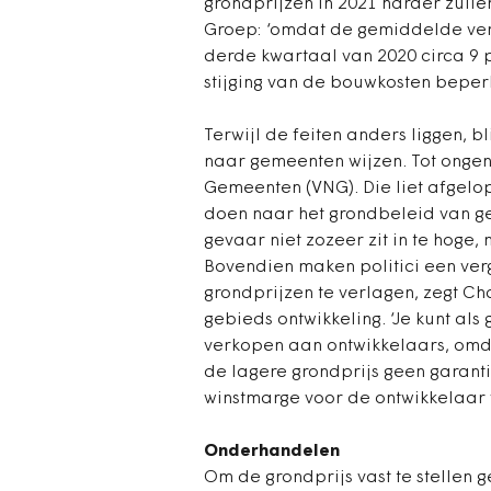
grondprijzen in 2021 harder zullen
Groep: ‘omdat de gemiddelde ve
derde kwartaal van 2020 circa 9 
stijging van de bouwkosten beperkt 
Terwijl de feiten anders liggen, 
naar gemeenten wijzen. Tot onge
Gemeenten (VNG). Die liet afgel
doen naar het grondbeleid van ge
gevaar niet zozeer zit in te hoge, 
Bovendien maken politici een ver
grondprijzen te verlagen, zegt C
gebieds ontwikkeling. ‘Je kunt al
verkopen aan ontwikkelaars, omda
de lagere grondprijs geen garan
winstmarge voor de ontwikkelaar w
Onderhandelen
Om de grondprijs vast te stellen