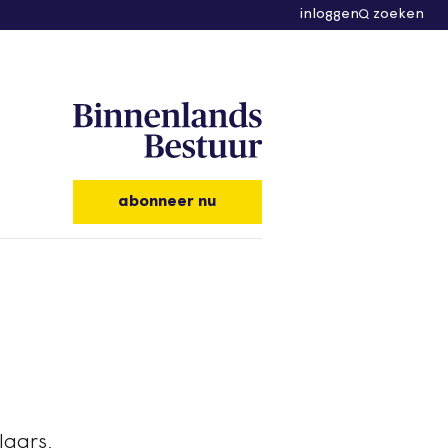
inloggen
zoeken
abonneer nu
laars,