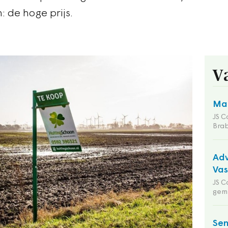
 de hoge prijs.
V
Man
JS C
Bra
Adv
Va
JS C
gem
Sen