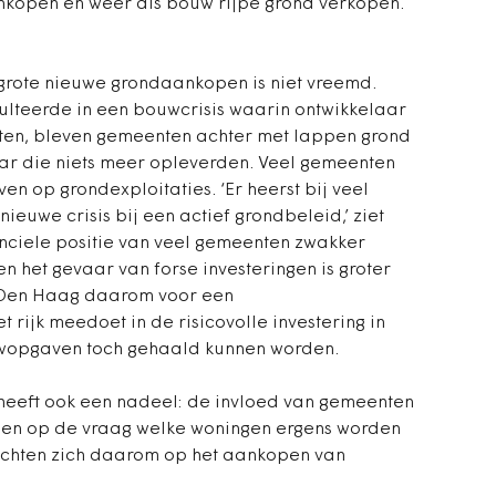
ankopen en weer als bouw rijpe grond verkopen.
 grote nieuwe grondaankopen is niet vreemd.
sulteerde in een bouwcrisis waarin ontwikkelaar
tten, bleven gemeenten achter met lappen grond
ar die niets meer opleverden. Veel gemeenten
en op grondexploitaties. ‘Er heerst bij veel
ieuwe crisis bij een actief grondbeleid,’ ziet
anciele positie van veel gemeenten zwakker
n het gevaar van forse investeringen is groter
 Den Haag daarom voor een
 rijk meedoet in de risicovolle investering in
uwopgaven toch gehaald kunnen worden.
heeft ook een nadeel: de invloed van gemeenten
, en op de vraag welke woningen ergens worden
chten zich daarom op het aankopen van