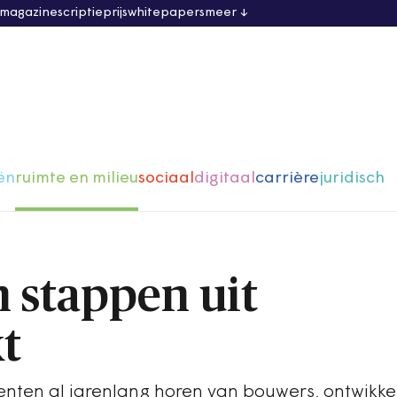
 magazine
scriptieprijs
whitepapers
meer
ën
ruimte en milieu
sociaal
digitaal
carrière
juridisch
 stappen uit
t
enten al jarenlang horen van bouwers, ontwikke