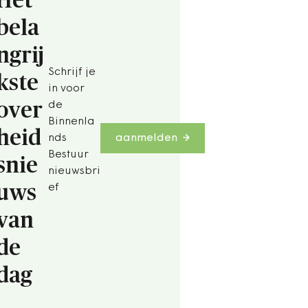
Het
bela
ngrij
Schrijf je
kste
in voor
over
de
Binnenla
heid
nds
aanmelden
Bestuur
snie
nieuwsbri
uws
ef
van
de
dag