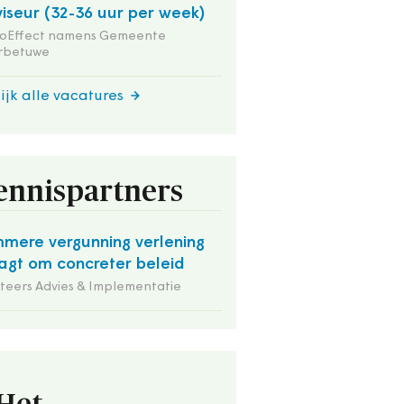
iseur (32-36 uur per week)
ioEffect namens Gemeente
rbetuwe
ijk alle vacatures
ennispartners
mmere vergunning verlening
agt om concreter beleid
iteers Advies & Implementatie