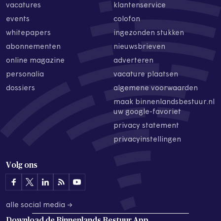
vacatures
klantenservice
events
colofon
whitepapers
ingezonden stukken
abonnementen
nieuwsbrieven
online magazine
adverteren
personalia
vacature plaatsen
dossiers
algemene voorwaarden
maak binnenlandsbestuur.nl
uw google-favoriet
privacy statement
privacyinstellingen
Volg ons
alle social media →
Download de
Binnenlands Bestuur App