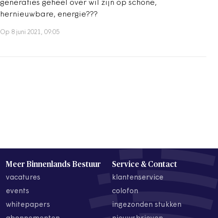
generaties geheel over wil zijn op schone,
hernieuwbare, energie???
Op 8 juni 2021, 09:05
Meer Binnenlands Bestuur
Service & Contact
vacatures
klantenservice
events
colofon
whitepapers
ingezonden stukken