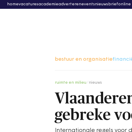
home
vacatures
academie
adverteren
events
nieuwsbrief
online
bestuur en organisatie
financi
ruimte en milieu
/
nieuws
Vlaanderen
gebreke vo
Internationale regels voor