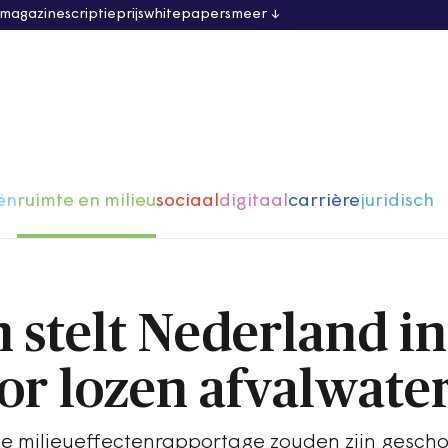
 magazine
scriptieprijs
whitepapers
meer
ën
ruimte en milieu
sociaal
digitaal
carrière
juridisch
 stelt Nederland in
or lozen afvalwate
 de milieueffectenrapportage zouden zijn gesch