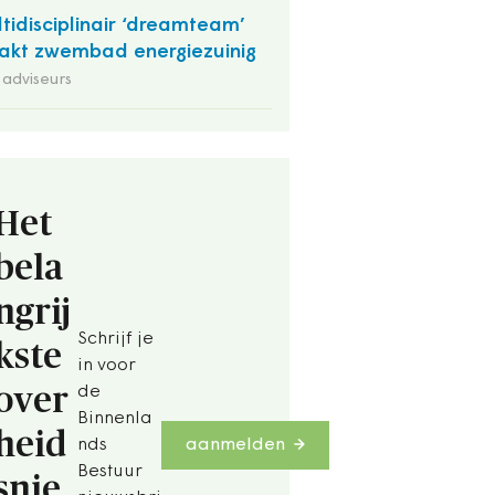
tidisciplinair ‘dreamteam’
kt zwembad energiezuinig
adviseurs
Het
bela
ngrij
Schrijf je
kste
in voor
over
de
Binnenla
heid
nds
aanmelden
Bestuur
snie