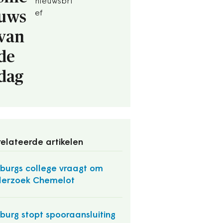
nieuwsbri
uws
ef
van
de
dag
elateerde artikelen
burgs college vraagt om
erzoek Chemelot
burg stopt spooraansluiting