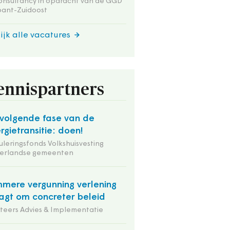
onsultancy in opdracht van de GGD
bant-Zuidoost
ijk alle vacatures
ennispartners
volgende fase van de
rgietransitie: doen!
uleringsfonds Volkshuisvesting
erlandse gemeenten
mmere vergunning verlening
agt om concreter beleid
iteers Advies & Implementatie