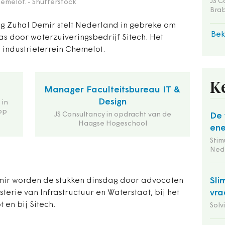
JS C
hemelot.
- Shutterstock
Bra
g Zuhal Demir stelt Nederland in gebreke om
Bek
s door waterzuiveringsbedrijf Sitech. Het
e industrieterrein Chemelot.
K
Manager Faculteitsbureau IT &
Design
 in
op
JS Consultancy in opdracht van de
De 
Haagse Hogeschool
ene
Stim
Ned
Sli
mir worden de stukken dinsdag door advocaten
vra
terie van Infrastructuur en Waterstaat, bij het
en bij Sitech.
Solv