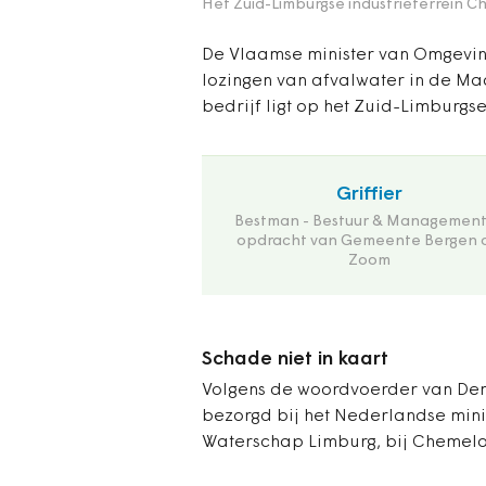
Het Zuid-Limburgse industrieterrein C
De Vlaamse minister van Omgevin
lozingen van afvalwater in de Maa
bedrijf ligt op het Zuid-Limburgs
Griffier
Bestman - Bestuur & Management
opdracht van Gemeente Bergen 
Zoom
Schade niet in kaart
Volgens de woordvoerder van De
bezorgd bij het Nederlandse minis
Waterschap Limburg, bij Chemelot 