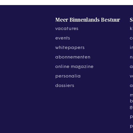
Meer Binnenlands Bestuur
S
vacatures
k
events
c
whitepapers
i
abonnementen
n
online magazine
a
personalia
v
dossiers
a
b
g
p
p