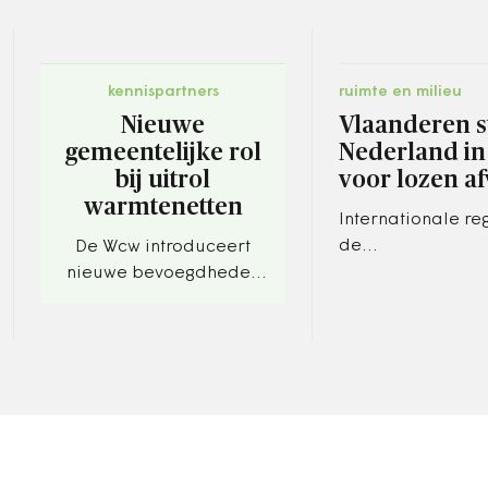
kennispartners
ruimte en milieu
Nieuwe
Vlaanderen s
gemeentelijke rol
Nederland in
bij uitrol
voor lozen a
warmtenetten
Internationale re
de
De Wcw introduceert
milieueffectenra
nieuwe bevoegdheden
zouden zijn gesc
voor gemeenten.