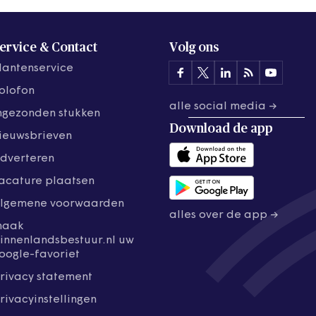
ervice & Contact
Volg ons
lantenservice
olofon
alle social media →
ngezonden stukken
Download de
app
ieuwsbrieven
dverteren
acature plaatsen
lgemene voorwaarden
alles over de app →
maak
innenlandsbestuur.nl uw
oogle-favoriet
rivacy statement
rivacyinstellingen