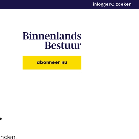
inloggen
zoeken
abonneer nu
r
onden.