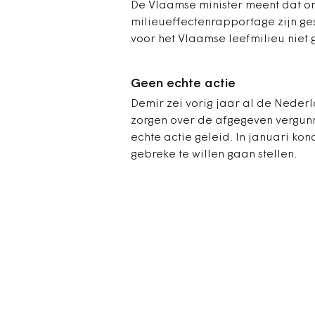
De Vlaamse minister meent dat on
milieueffectenrapportage zijn g
voor het Vlaamse leefmilieu niet go
Geen echte actie
Demir zei vorig jaar al de Neder
zorgen over de afgegeven vergunni
echte actie geleid. In januari k
gebreke te willen gaan stellen.