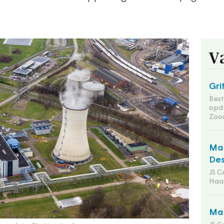
V
Gri
Bes
opd
Zoo
Man
Des
JS C
Haa
Man