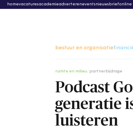
home
vacatures
academie
adverteren
events
nieuwsbrief
online
bestuur en organisatie
financi
ruimte en milieu
/
partnerbijdrage
Podcast Go
generatie is
luisteren