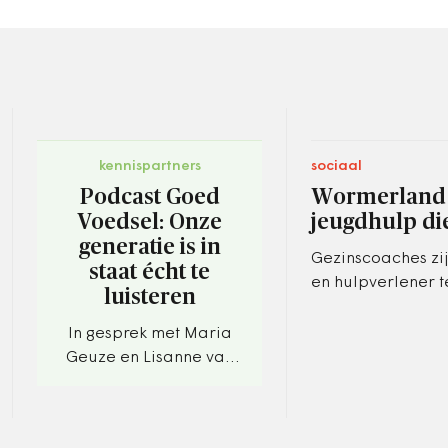
kennispartners
sociaal
Podcast Goed
Wormerland 
Voedsel: Onze
jeugdhulp di
generatie is in
Gezinscoaches zij
staat écht te
en hulpverlener t
luisteren
dragen bij aan d
beleidsontwikkeli
In gesprek met Maria
Geuze en Lisanne van
Oosterhoud.