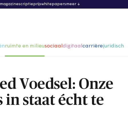
 magazine
scriptieprijs
whitepapers
meer
ën
ruimte en milieu
sociaal
digitaal
carrière
juridisch
ed Voedsel: Onze
 in staat écht te