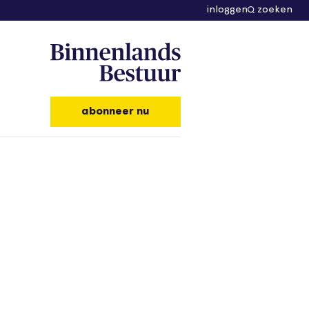
inloggen
zoeken
abonneer nu