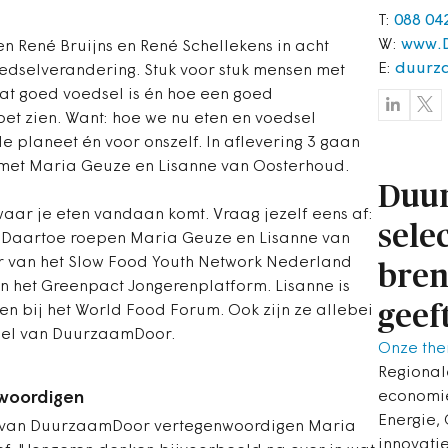
T:
088 04
W:
www.
n René Bruijns en René Schellekens in acht
E:
duurz
oedselverandering. Stuk voor stuk mensen met
wat goed voedsel is én hoe een goed
et zien. Want: hoe we nu eten en voedsel
 planeet én voor onszelf. In aflevering 3 gaan
k met Maria Geuze en Lisanne van Oosterhoud.
Duu
n waar je eten vandaan komt. Vraag jezelf eens af:
sele
rd? Daartoe roepen Maria Geuze en Lisanne van
r van het Slow Food Youth Network Nederland
bren
het Greenpact Jongerenplatform. Lisanne is
geef
n bij het World Food Forum. Ook zijn ze allebei
dsel van DuurzaamDoor.
Onze the
Regional
woordigen
economie
Energie,
el van DuurzaamDoor vertegenwoordigen Maria
innovatie