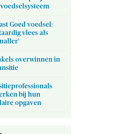
 voedselsysteem
ast Goed voedsel:
taardig vlees als
naller'
akels overwinnen in
ansitie
itieprofessionals
erken bij hun
laire opgaven