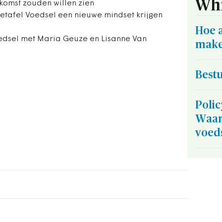
Whi
komst zouden willen zien
ietafel Voedsel een nieuwe mindset krijgen
Hoe a
edsel met Maria Geuze en Lisanne Van
mak
Best
Polic
Waard
voed