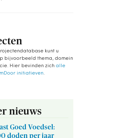
ecten
projectendatabase kunt u
p bijvoorbeeld thema, domein
ncie. Hier bevinden zich
alle
Door initiatieven
.
r nieuws
ast Goed Voedsel:
00 doden per jaar