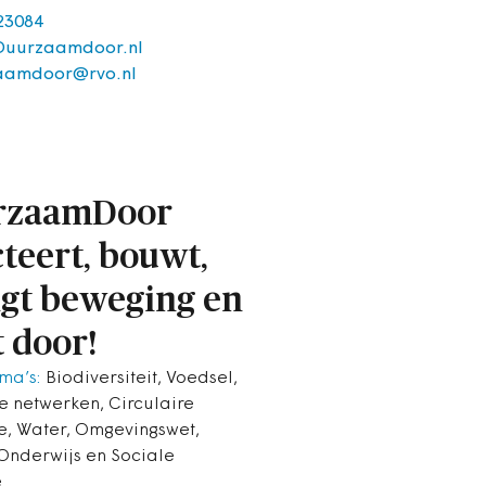
23084
Duurzaamdoor.nl
aamdoor@rvo.nl
rzaamDoor
cteert, bouwt,
gt beweging en
t door!
ma’s:
Biodiversiteit, Voedsel,
e netwerken, Circulaire
, Water, Omgevingswet,
 Onderwijs en Sociale
.