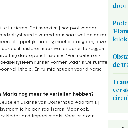
door
Podc
t te luisteren. Dat maakt mij hoopvol voor de
'Plan
 voedselsysteem te veranderen naar wat de aarde
kilok
eenschappelijk dialoog moeten aangaan, onze
ook écht luisteren naar wat anderen te zeggen
anvulling daarop stelt Lisanne: "We moeten ons
Obst
voedselsysteem kunnen vormen waarin we ruimte
de tr
oor veiligheid. En ruimte houden voor diverse
Trans
verst
 Maria nog meer te vertellen hebben?
circu
 Geuze en Lisanne van Oosterhoud waarom zij
lsysteem te helpen realiseren. Maar ook:
rk Nederland impact maakt. Voor en door