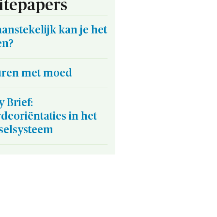
tepapers
anstekelijk kan je het
en?
uren met moed
y Brief:
eoriëntaties in het
selsysteem