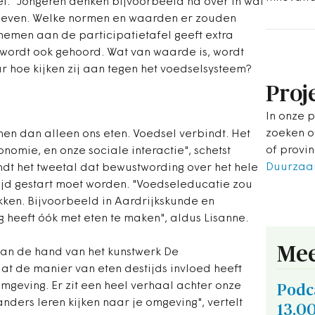
ef. "Jongeren denken bijvoorbeeld na over in wat
n leven. Welke normen en waarden er zouden
elnemen aan de participatietafel geeft extra
 wordt ook gehoord. Wat van waarde is, wordt
 hoe kijken zij aan tegen het voedselsysteem?
Proj
In onze 
zoeken o
en dan alleen ons eten. Voedsel verbindt. Het
of provi
onomie, en onze sociale interactie", schetst
Duurzaam
indt het tweetal dat bewustwording over het hele
ijd gestart moet worden. "Voedseleducatie zou
kken. Bijvoorbeeld in Aardrijkskunde en
 heeft óók met eten te maken", aldus Lisanne.
Mee
aan de hand van het kunstwerk De
t de manier van eten destijds invloed heeft
mgeving. Er zit een heel verhaal achter onze
Podc
anders leren kijken naar je omgeving", vertelt
13.0