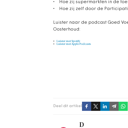
• Hoe zij supermarkten in de toe
• Hoe zij zelf door de Participat
Luister naar de podcast Goed Vo
Oosterhoud:
Luister met Spotify
Luister met Apple Podcasts
Deel dit artikel
D