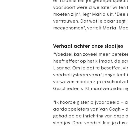
en Lisanne het jongerenperspecti
voor soort wereld we later wille
moeten zijn", legt Maria uit. "De
vertrouwen. Dat wat je daar zegt,
meegenomen", vertelt Maria. Maar
Verhaal achter onze slootjes
"Voedsel kan zoveel meer beteken
heeft effect op het klimaat, de ec
Lisanne. Om je dat te beseffen, v
voedselsysteem vanaf jonge leeft
verweven moeten zijn in schoolva
Geschiedenis. Klimaatverandering
"Ik hoorde gister bijvoorbeeld – 
aardappeleters van Van Gogh – da
gehad op de inrichting van onze o
slootjes. Door voedsel kun je dus 