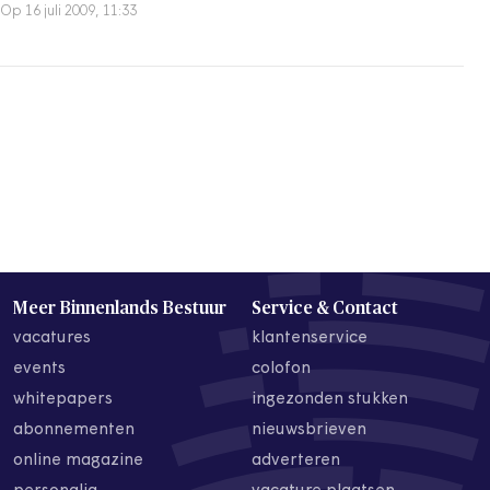
Op 16 juli 2009, 11:33
Meer Binnenlands Bestuur
Service & Contact
vacatures
klantenservice
events
colofon
whitepapers
ingezonden stukken
abonnementen
nieuwsbrieven
online magazine
adverteren