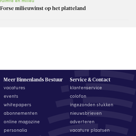
ruimte en milieu
Forse milieuwinst op het platteland
Meer Binnenlands Bestuur
Service & Contact
vacatures
klantenservice
events
colofon
whitepapers
ingezonden stukken
abonnementen
nieuwsbrieven
online magazine
adverteren
personalia
vacature plaatsen