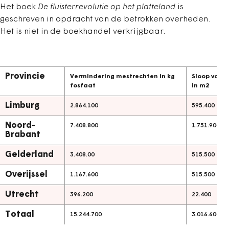
Het boek
De fluisterrevolutie op het platteland
is
geschreven in opdracht van de betrokken overheden.
Het is niet in de boekhandel verkrijgbaar.
Provincie
Vermindering mestrechten in kg
Sloop van 
fosfaat
in m2
Limburg
2.864.100
595.400
Noord-
7.408.800
1.751.900
Brabant
Gelderland
3.408.00
515.500
Overijssel
1.167.600
515.500
Utrecht
396.200
22.400
Totaal
15.244.700
3.016.600