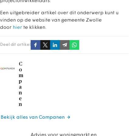
projectontwikkelaars.
Een uitgebreider artikel over dit onderwerp kunt u
vinden op de website van gemeente Zwolle
door
hier
te klikken.
Deel dit artikel
C
o
m
p
a
n
e
n
Bekijk alles van Companen
Advies voor woningmarkt en