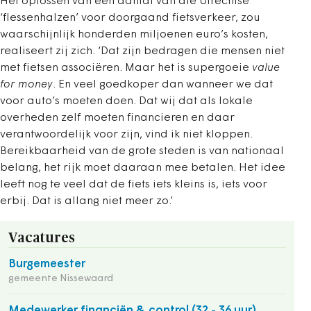
Het oplossen van een aantal van die Utrechtse
‘flessenhalzen’ voor doorgaand fietsverkeer, zou
waarschijnlijk honderden miljoenen euro’s kosten,
realiseert zij zich. ‘Dat zijn bedragen die mensen niet
met fietsen associëren. Maar het is supergoeie
value
for money
. En veel goedkoper dan wanneer we dat
voor auto’s moeten doen. Dat wij dat als lokale
overheden zelf moeten financieren en daar
verantwoordelijk voor zijn, vind ik niet kloppen.
Bereikbaarheid van de grote steden is van nationaal
belang, het rijk moet daaraan mee betalen. Het idee
leeft nog te veel dat de fiets iets kleins is, iets voor
erbij. Dat is allang niet meer zo.’
Vacatures
Burgemeester
gemeente Nissewaard
Medewerker financiën & control (32 - 36 uur)