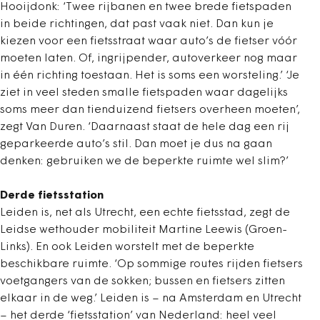
Hooijdonk: ‘Twee rijbanen en twee brede fietspaden
in beide richtingen, dat past vaak niet. Dan kun je
kiezen voor een fietsstraat waar auto’s de fietser vóór
moeten laten. Of, ingrijpender, autoverkeer nog maar
in één richting toestaan. Het is soms een worsteling.’ ‘Je
ziet in veel steden smalle fietspaden waar dagelijks
soms meer dan tienduizend fietsers overheen moeten’,
zegt Van Duren. ‘Daarnaast staat de hele dag een rij
geparkeerde auto’s stil. Dan moet je dus na gaan
denken: gebruiken we de beperkte ruimte wel slim?’
Derde fietsstation
Leiden is, net als Utrecht, een echte fietsstad, zegt de
Leidse wethouder mobiliteit Martine Leewis (Groen-
Links). En ook Leiden worstelt met de beperkte
beschikbare ruimte. ‘Op sommige routes rijden fietsers
voetgangers van de sokken; bussen en fietsers zitten
elkaar in de weg.’ Leiden is – na Amsterdam en Utrecht
– het derde ‘fietsstation’ van Nederland: heel veel