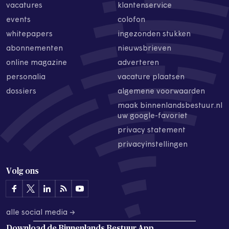
vacatures
klantenservice
events
colofon
whitepapers
ingezonden stukken
abonnementen
nieuwsbrieven
online magazine
adverteren
personalia
vacature plaatsen
dossiers
algemene voorwaarden
maak binnenlandsbestuur.nl
uw google-favoriet
privacy statement
privacyinstellingen
Volg ons
alle social media →
Download de
Binnenlands Bestuur App