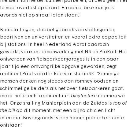
mensen hun fietsen kunnen parkeren, anders geeft het
te veel overlast op straat. En een e-bike kun je ’s
avonds niet op straat laten staan.’
Buurstallingen, dubbel gebruik van stallingen bij
bedrijven en universiteiten en vooral extra capaciteit
bij stations: in heel Nederland wordt daaraan
gewerkt, vaak in samenwerking met NS en ProRail. Het
ontwerpen van fietsparkeergarages is in een paar
jaar tijd een omvangrijke opgave geworden, zegt
architect Paul van der Ree van studioSK. ‘Sommige
mensen denken nog steeds aan romneyloodsen en
schimmelige kelders als het over fietsparkeren gaat,
maar het is echt architectuur:
bicytecture
noemen we
het. Onze stalling Mahlerplein aan de Zuidas is
top of
the bill
op dit moment, met een bijna chic en licht
interieur. Bovengronds is een mooie publieke ruimte
ontstaan.’