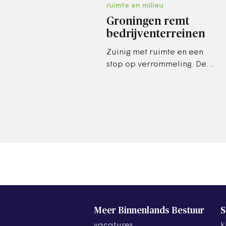
ruimte en milieu
Groningen remt
bedrijventerreinen
Zuinig met ruimte en een
stop op verrommeling. De
provincie Groningen wil in
bestemmingsplannen geen
nieuwe bedrijventerreinen
meer zien.
Meer Binnenlands Bestuur
S
vacatures
k