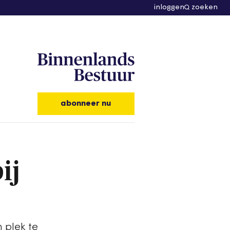
inloggen
zoeken
abonneer nu
ij
 plek te