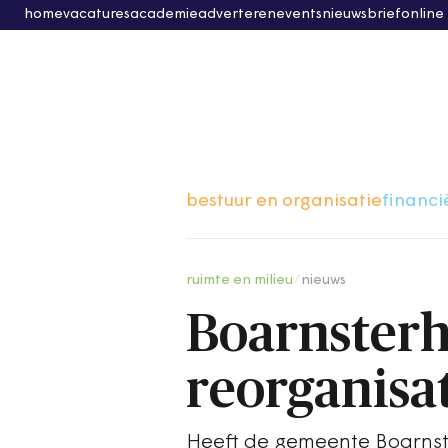
home
vacatures
academie
adverteren
events
nieuwsbrief
online
bestuur en organisatie
financi
ruimte en milieu
/
nieuws
Boarnsterhi
reorganisa
Heeft de gemeente Boarnste