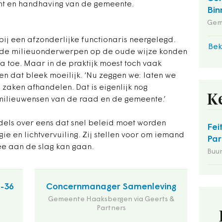
ht en handhaving van de gemeente.
Bin
Gem
t bij een afzonderlijke functionaris neergelegd.
Bek
 de milieuonderwerpen op de oude wijze konden
a toe. Maar in de praktijk moest toch vaak
n dat bleek moeilijk. ‘Nu zeggen we: laten we
e zaken afhandelen. Dat is eigenlijk nog
K
milieuwensen van de raad en de gemeente.’
ddels over eens dat snel beleid moet worden
Fei
e en lichtvervuiling. Zij stellen voor om iemand
Par
ee aan de slag kan gaan.
Buu
2-36
Concernmanager Samenleving
Gemeente Haaksbergen via Geerts &
Partners