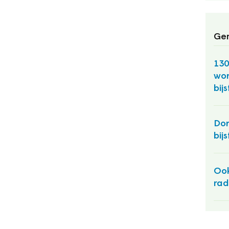
Ger
13
won
bij
Don
bij
Oo
rad