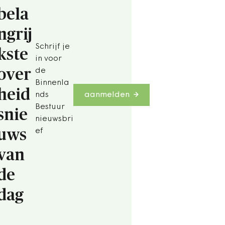
bela
ngrij
Schrijf je
kste
in voor
over
de
Binnenla
heid
nds
aanmelden
Bestuur
snie
nieuwsbri
uws
ef
van
de
dag