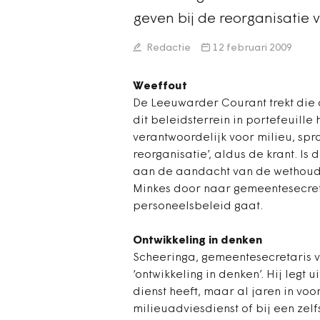
geven bij de reorganisatie
Redactie
12 februari 2009
Weeffout
De Leeuwarder Courant trekt die 
dit beleidsterrein in portefeuille
verantwoordelijk voor milieu, sp
reorganisatie’, aldus de krant. Is
aan de aandacht van de wethouder
Minkes door naar gemeentesecret
personeelsbeleid gaat.
Ontwikkeling in denken
Scheeringa, gemeentesecretaris va
‘ontwikkeling in denken’. Hij leg
dienst heeft, maar al jaren in vo
milieuadviesdienst of bij een zel