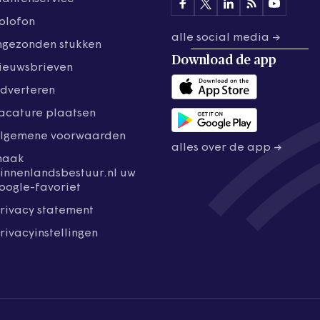
olofon
alle social media →
ngezonden stukken
Download de
app
ieuwsbrieven
dverteren
acature plaatsen
lgemene voorwaarden
alles over de app →
maak
innenlandsbestuur.nl uw
oogle-favoriet
rivacy statement
rivacyinstellingen