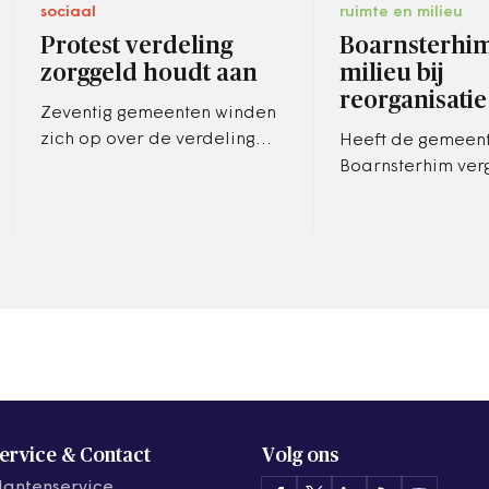
sociaal
ruimte en milieu
Protest verdeling
Boarnsterhim
zorggeld houdt aan
milieu bij
reorganisatie
Zeventig gemeenten winden
zich op over de verdeling
Heeft de gemeen
van het geld voor de Wet
Boarnsterhim ver
maatschappelijke
het beleidsterrei
ondersteuning. ‘Waarom
plek te geven bij
krijgt het…
reorganisatie van
ambtelijk appar
ervice & Contact
Volg ons
lantenservice