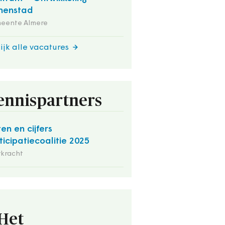
nenstad
eente Almere
ijk alle vacatures
ennispartners
ten en cijfers
ticipatiecoalitie 2025
rkracht
Het