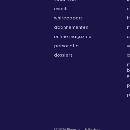
events
c
whitepapers
i
abonnementen
n
online magazine
a
personalia
v
dossiers
a
b
g
p
p
© 2026 Binnenlands Bestuur