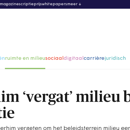
 magazine
scriptieprijs
whitepapers
meer
ën
ruimte en milieu
sociaal
digitaal
carrière
juridisch
m ‘vergat’ milieu b
tie
rhim vergeten om het beleidsterrein milieu een