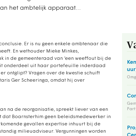
 van het ambtelijk apparaat…
V
conclusie. Er is nu geen enkele ambtenaar die
 heeft. En wethouder Mieke Minkes,
rak in de gemeenteraad van ‘een weeffout bij de
Ken
 dit onderdeel uit haar portefeuille inderdaad
uur
 ontglipt? Vragen over de kwestie schuift
Omg
aris Ger Scheeringa, omdat hij over
Co
Gem
Part
n na de reorganisatie, spreekt liever van een
t uit dat Boarnsterhim geen beleidsmedewerker in
orkomende gevallen expertise inhuurt bij de
Pro
fstandig milieuadviseur. Vergunningen worden
Cen