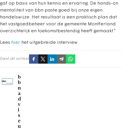
gaf op basis van hun kennis en ervaring. De hands-on
mentaliteit van bbn paste goed bij onze eigen
handelswijze. Het resultaat is een praktisch plan dat
het vastgoedbeheer voor de gemeente Montferland
overzichtelijk en toekomstbestendig heeft gemaakt.”
Lees
hier
het uitgebreide interview.
Deel dit artikel
b
b
n
a
d
v
i
s
e
u