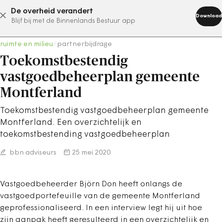
De overheid verandert
abonneer nu
Download
Blijf bij met de Binnenlands Bestuur app
ruimte en milieu
/
partnerbijdrage
Toekomstbestendig
vastgoedbeheerplan gemeente
Montferland
Toekomstbestendig vastgoedbeheerplan gemeente
Montferland. Een overzichtelijk en
toekomstbestending vastgoedbeheerplan
bbn adviseurs
25 mei 2020
Vastgoedbeheerder Björn Don heeft onlangs de
vastgoedportefeuille van de gemeente Montferland
geprofessionaliseerd. In een interview legt hij uit hoe
zijn aanpak heeft geresulteerd in een overzichtelijk en