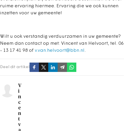
ruime ervaring hiermee. Ervaring die we ook kunnen
inzetten voor uw gemeente!
Wilt u ook verstandig verduurzamen in uw gemeente?
Neem dan contact op met: Vincent van Helvoort, tel. 06
- 13 17 41 98 of
v.van.helvoort@bbn.nl
.
Deel dit artikel
V
i
n
c
e
n
t
v
a