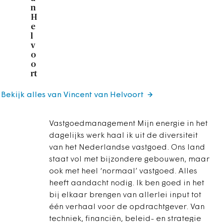
n
H
e
l
v
o
o
rt
Bekijk alles van Vincent van Helvoort
Vastgoedmanagement Mijn energie in het
dagelijks werk haal ik uit de diversiteit
van het Nederlandse vastgoed. Ons land
staat vol met bijzondere gebouwen, maar
ook met heel ‘normaal’ vastgoed. Alles
heeft aandacht nodig. Ik ben goed in het
bij elkaar brengen van allerlei input tot
één verhaal voor de opdrachtgever. Van
techniek, financiën, beleid- en strategie